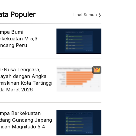
ata Populer
Lihat Semua
mpa Bumi
rkekuatan M 5,3
ncang Peru
li-Nusa Tenggara,
layah dengan Angka
miskinan Kota Tertinggi
da Maret 2026
mpa Berkekuatan
dang Guncang Jepang
ngan Magnitudo 5,4