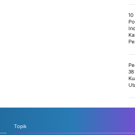
10
Po
In
Ka
Pe
Pe
38
Ku
Ut
Topik