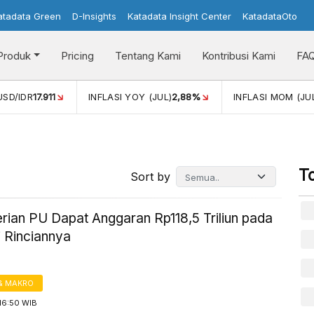
atadata Green
D-Insights
Katadata Insight Center
KatadataOto
Produk
Pricing
Tentang Kami
Kontribusi Kami
FA
USD/IDR
17.911
INFLASI YOY (JUL)
2,88%
INFLASI MOM (JUL
T
Sort by
rian PU Dapat Anggaran Rp118,5 Triliun pada
i Rinciannya
& MAKRO
16:50 WIB