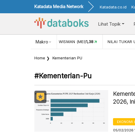
Katadata Media Network
Katadata.co.id
K
Lihat Topik
JUL)
116,16
KUNJUNGAN WISMAN (MEI)
Makro
1,38
NILAI TUKAR 
Home
Kementerian PU
#kementerian-Pu
Kemente
2026, In
EKONOMI 
05/02/2026 