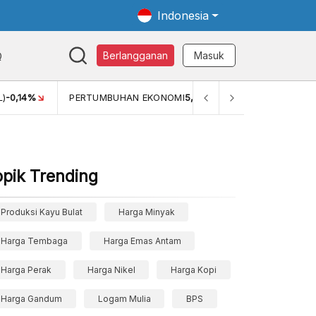
Indonesia
Q
Berlangganan
Masuk
)
-0,14%
PERTUMBUHAN EKONOMI
5,11%
PERTUMBUHAN E
opik Trending
Produksi Kayu Bulat
Harga Minyak
Harga Tembaga
Harga Emas Antam
Harga Perak
Harga Nikel
Harga Kopi
Harga Gandum
Logam Mulia
BPS