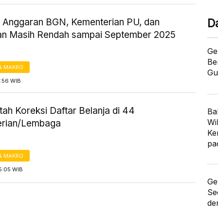
 Anggaran BGN, Kementerian PU, dan
D
n Masih Rendah sampai September 2025
Ge
Be
& MAKRO
Gu
7:56 WIB
ah Koreksi Daftar Belanja di 44
Ba
Wi
erian/Lembaga
Ke
pa
& MAKRO
5:05 WIB
Ge
Se
de