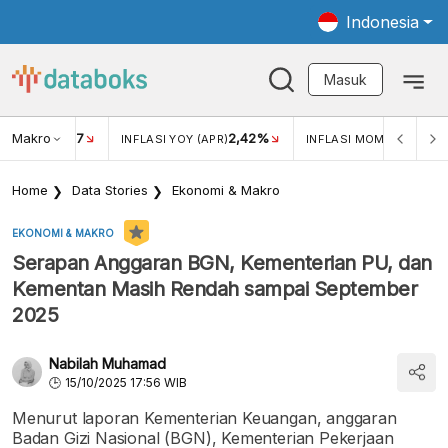
Indonesia
Masuk
Makro
17
2,42%
0,4
KAR USD/IDR
INFLASI YOY (APR)
INFLASI MOM (MAR)
Home
Data Stories
Ekonomi & Makro
EKONOMI & MAKRO
Serapan Anggaran BGN, Kementerian PU, dan
Kementan Masih Rendah sampai September
2025
Nabilah Muhamad
15/10/2025 17:56 WIB
Menurut laporan Kementerian Keuangan, anggaran
Badan Gizi Nasional (BGN), Kementerian Pekerjaan