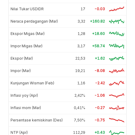
Nilai Tukar USDIDR
17
-0.03
Neraca perdagangan (Mar)
3,32
+160.82
Ekspor Migas (Mar)
1,28
+18.60
Impor Migas (Mar)
3,17
+58.74
Ekspor (Mar)
22,53
+1.62
Impor (Mar)
19,21
-8.08
Kunjungan Wisman (Feb)
1,16
-2.42
Inflasi yoy (Apr)
2,42%
-1.06
Inflasi mom (Mar)
0,41%
-0.27
Persentase kemiskinan (Des)
7,50%
-0.75
NTP (Apr)
112,29
+0.43