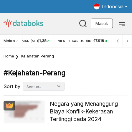
Indonesia
Masuk
Makro
1,38
17.916
JUNGAN WISMAN (MEI)
NILAI TUKAR USD/IDR
INFLASI Y
Home
Kejahatan Perang
#kejahatan-Perang
Sort by
Negara yang Menanggung
Biaya Konflik-Kekerasan
Tertinggi pada 2024