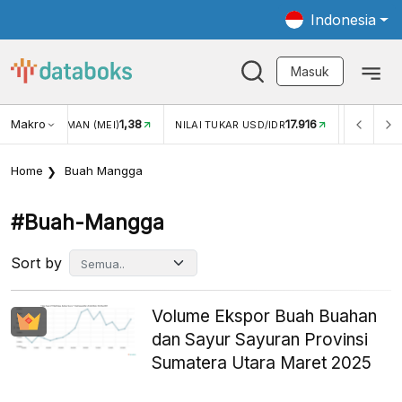
Indonesia
Masuk
Makro
17.916
2,88%
-
KAR USD/IDR
INFLASI YOY (JUL)
INFLASI MOM (JUL)
Home
Buah Mangga
#buah-Mangga
Sort by
Volume Ekspor Buah Buahan
dan Sayur Sayuran Provinsi
Sumatera Utara Maret 2025