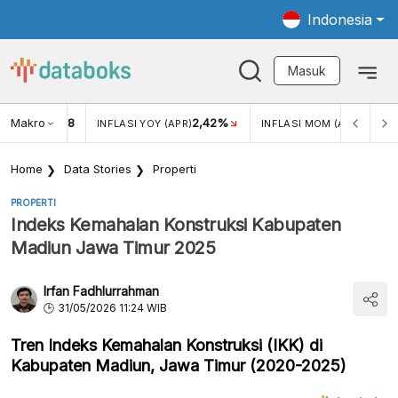
Indonesia
Masuk
Makro
18
2,42%
0,13%
KAR USD/IDR
INFLASI YOY (APR)
INFLASI MOM (APR)
Home
Data Stories
Properti
PROPERTI
Indeks Kemahalan Konstruksi Kabupaten
Madiun Jawa Timur 2025
Irfan Fadhlurrahman
31/05/2026 11:24 WIB
Tren Indeks Kemahalan Konstruksi (IKK) di
Kabupaten Madiun, Jawa Timur (2020-2025)