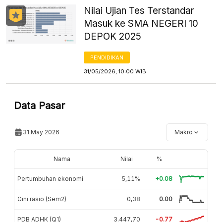
Nilai Ujian Tes Terstandar
Masuk ke SMA NEGERI 10
DEPOK 2025
PENDIDIKAN
31/05/2026, 10:00 WIB
Data Pasar
31 May 2026
Makro
Nama
Nilai
%
Pertumbuhan ekonomi
5,11%
+0.08
Gini rasio (Sem2)
0,38
0.00
PDB ADHK (Q1)
3.447,70
-0.77