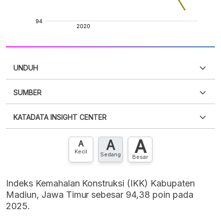
UNDUH
SUMBER
PDF
PNG
Silakan
login
untuk mengakses informasi ini
.
Belum
KATADATA INSIGHT CENTER
punya akun?
Silakan
Daftar sekarang
,
GRATIS!
XLS
EMBED
A
A
Hubungi sekarang »
A
Kecil
Sedang
Besar
Indeks Kemahalan Konstruksi (IKK) Kabupaten
Madiun, Jawa Timur sebesar 94,38 poin pada
2025.