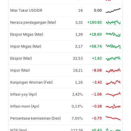
Nilai Tukar USDIDR
18
0.00
Neraca perdagangan (Mar)
3,32
+160.82
Ekspor Migas (Mar)
1,28
+18.60
Impor Migas (Mar)
3,17
+58.74
Ekspor (Mar)
22,53
+1.62
Impor (Mar)
19,21
-8.08
Kunjungan Wisman (Feb)
1,16
-2.42
Inflasi yoy (Apr)
2,42%
-1.06
Inflasi mom (Apr)
0,13%
-0.28
Persentase kemiskinan (Des)
7,50%
-0.75
NTP (Apr)
112,29
+0.43