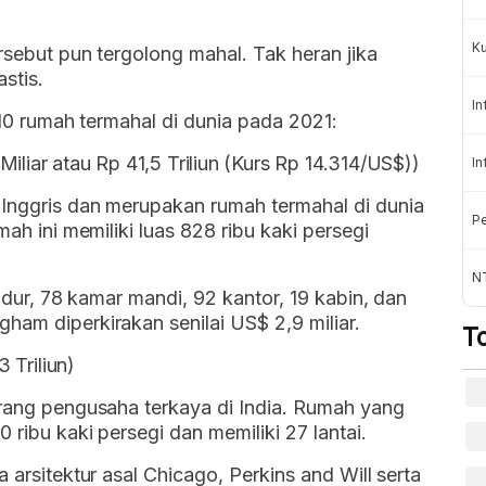
K
ersebut pun tergolong mahal. Tak heran jika
stis.
In
i 10 rumah termahal di dunia pada 2021:
iliar atau Rp 41,5 Triliun (Kurs Rp 14.314/US$))
In
 Inggris dan merupakan rumah termahal di dunia
Pe
ah ini memiliki luas 828 ribu kaki persegi
NT
tidur, 78 kamar mandi, 92 kantor, 19 kabin, dan
ham diperkirakan senilai US$ 2,9 miliar.
T
3 Triliun)
orang pengusaha terkaya di India. Rumah yang
 ribu kaki persegi dan memiliki 27 lantai.
 arsitektur asal Chicago, Perkins and Will serta