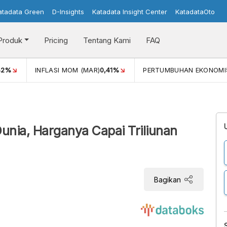
atadata Green
D-Insights
Katadata Insight Center
KatadataOto
Produk
Pricing
Tentang Kami
FAQ
42%
INFLASI MOM (MAR)
0,41%
PERTUMBUHAN EKONOMI
Dunia, Harganya Capai Triliunan
Bagikan