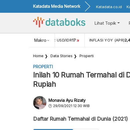
Katadata Media Network
Katadata.co.id
K
Lihat Topik
 (FEB)
1,16
NILAI TUKAR USD/IDR
Makro
17
INFLASI YOY (APR)
2,
Home
Data Stories
Properti
PROPERTI
Inilah 10 Rumah Termahal di 
Rupiah
Monavia Ayu Rizaty
29/09/2021 12:30 WIB
Daftar Rumah Termahal di Dunia (2021)