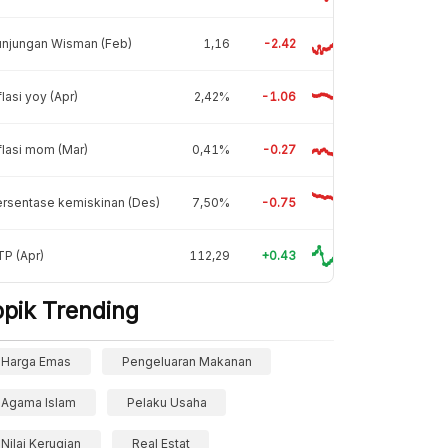
unjungan Wisman (Feb)
1,16
-2.42
flasi yoy (Apr)
2,42%
-1.06
flasi mom (Mar)
0,41%
-0.27
rsentase kemiskinan (Des)
7,50%
-0.75
P (Apr)
112,29
+0.43
opik Trending
Harga Emas
Pengeluaran Makanan
Agama Islam
Pelaku Usaha
Nilai Kerugian
Real Estat