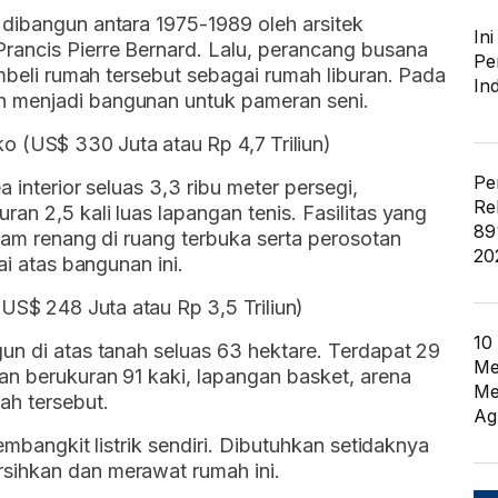
 dibangun antara 1975-1989 oleh arsitek
In
rancis Pierre Bernard. Lalu, perancang busana
Pe
embeli rumah tersebut sebagai rumah liburan. Pada
In
 menjadi bangunan untuk pameran seni.
(US$ 330 Juta atau Rp 4,7 Triliun)
Pe
a interior seluas 3,3 ribu meter persegi,
Re
an 2,5 kali luas lapangan tenis. Fasilitas yang
89
olam renang di ruang terbuka serta perosotan
20
ai atas bangunan ini.
(US$ 248 Juta atau Rp 3,5 Triliun)
10
un di atas tanah seluas 63 hektare. Terdapat 29
Me
an berukuran 91 kaki, lapangan basket, arena
Me
ah tersebut.
Ag
pembangkit listrik sendiri. Dibutuhkan setidaknya
sihkan dan merawat rumah ini.