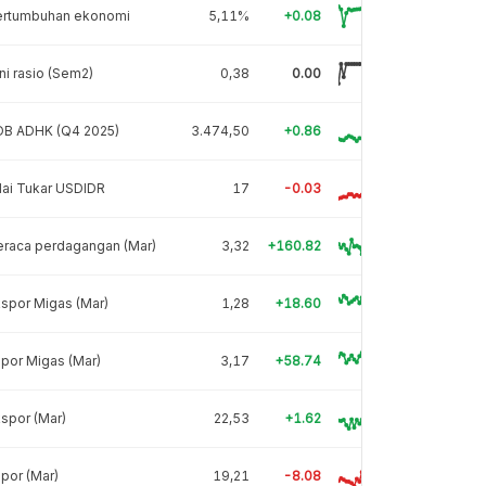
ertumbuhan ekonomi
5,11%
+0.08
ni rasio (Sem2)
0,38
0.00
DB ADHK (Q4 2025)
3.474,50
+0.86
lai Tukar USDIDR
17
-0.03
eraca perdagangan (Mar)
3,32
+160.82
spor Migas (Mar)
1,28
+18.60
por Migas (Mar)
3,17
+58.74
spor (Mar)
22,53
+1.62
por (Mar)
19,21
-8.08