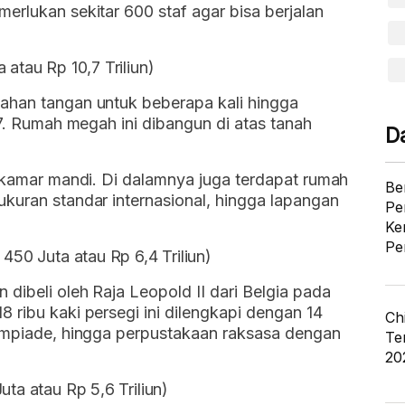
erlukan sekitar 600 staf agar bisa berjalan
 atau Rp 10,7 Triliun)
ahan tangan untuk beberapa kali hingga
87. Rumah megah ini dibangun di atas tanah
D
4 kamar mandi. Di dalamnya juga terdapat rumah
Be
kuran standar internasional, hingga lapangan
Pe
Ke
Pe
 450 Juta atau Rp 6,4 Triliun)
dibeli oleh Raja Leopold II dari Belgia pada
 ribu kaki persegi ini dilengkapi dengan 14
Ch
limpiade, hingga perpustakaan raksasa dengan
Te
20
uta atau Rp 5,6 Triliun)