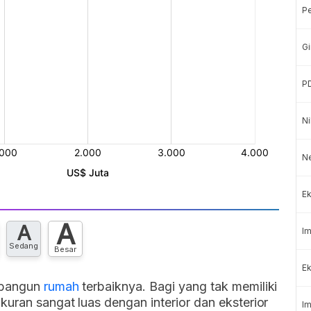
P
Gi
P
Ni
N
Ek
A
A
Im
Sedang
Besar
Ek
mbangun
rumah
terbaiknya. Bagi yang tak memiliki
uran sangat luas dengan interior dan eksterior
Im