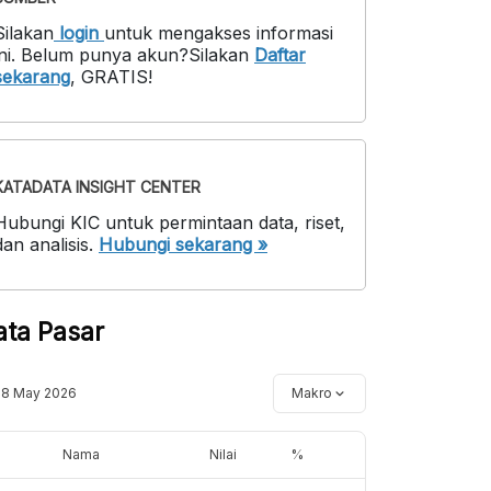
Silakan
login
untuk mengakses informasi
ni
.
Belum punya akun?
Silakan
Daftar
sekarang
,
GRATIS!
KATADATA INSIGHT CENTER
Hubungi KIC untuk permintaan data, riset,
dan analisis.
Hubungi sekarang »
ata Pasar
18 May 2026
Makro
Nama
Nilai
%