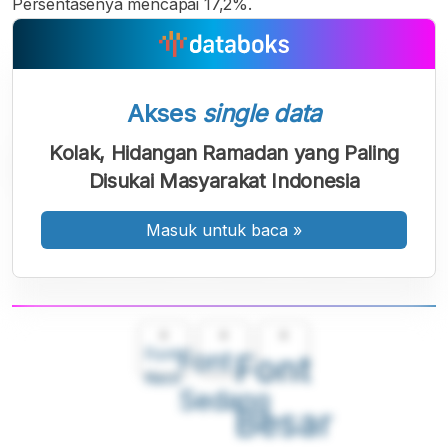
Persentasenya mencapai 17,2%.
Akses
single data
Kolak, Hidangan Ramadan yang Paling
Disukai Masyarakat Indonesia
Masuk untuk baca
»
A
A
A
Font
Font
Font
Kecil
Sedang
Besar