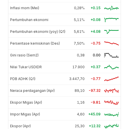
Inflasi mom (Mei)
0,28%
+0.15
Pertumbuhan ekonomi
5,11%
+0.08
Pertumbuhan ekonomi (yoy) (Q1)
5,61%
+4.08
Persentase kemiskinan (Des)
7,50%
-0.75
Gini rasio (Sem2)
0,38
0.00
Nilai Tukar USDIDR
17.900
+0.37
PDB ADHK (Q1)
3.447,70
-0.77
Neraca perdagangan (Apr)
89,10
-97.32
Ekspor Migas (Apr)
1,16
-9.81
Impor Migas (Apr)
4,60
+45.09
Ekspor (Apr)
25,30
+12.32