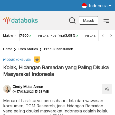
Indonesia
Masuk
Makro
17.900
3,08%
UKAR USD/IDR
INFLASI YOY (MEI)
INFLASI MOM (MEI)
Home
Data Stories
Produk Konsumen
PRODUK KONSUMEN
Kolak, Hidangan Ramadan yang Paling Disukai
Masyarakat Indonesia
Cindy Mutia Annur
17/03/2023 15:28 WIB
Menurut hasil survei perusahaan data dan wawasan
konsumen, TGM Research, jenis hidangan Ramadan
yang paling disukai masyarakat Indonesia adalah kolak.