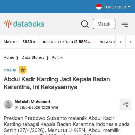
Indonesia
Masuk
Makro
17.930
2,88%
-
KAR USD/IDR
INFLASI YOY (JUL)
INFLASI MOM (JUL)
Home
Data Stories
Politik
POLITIK
Abdul Kadir Karding Jadi Kepala Badan
Karantina, Ini Kekayaannya
Nabilah Muhamad
28/04/2026 12:28 WIB
Presiden Prabowo Subianto melantik Abdul Kadir
Karding sebagai Kepala Badan Karantina Indonesia pada
Senin (27/4/2026). Menurut LHKPN, Abdul memiliki