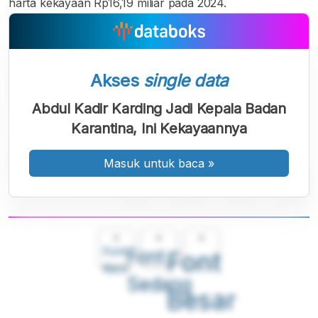
harta kekayaan Rp16,19 miliar pada 2024.
Akses
single data
Abdul Kadir Karding Jadi Kepala Badan
Karantina, Ini Kekayaannya
Masuk untuk baca
»
A
A
A
Font
Font
Font
Kecil
Sedang
Besar