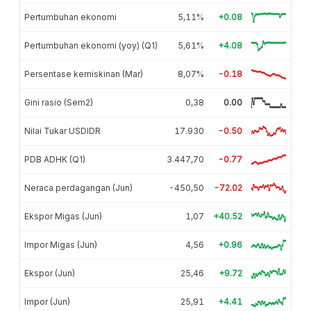
Pertumbuhan ekonomi
5,11%
+0.08
Pertumbuhan ekonomi (yoy) (Q1)
5,61%
+4.08
Persentase kemiskinan (Mar)
8,07%
-0.18
Gini rasio (Sem2)
0,38
0.00
Nilai Tukar USDIDR
17.930
-0.50
PDB ADHK (Q1)
3.447,70
-0.77
Neraca perdagangan (Jun)
-450,50
-72.02
Ekspor Migas (Jun)
1,07
+40.52
Impor Migas (Jun)
4,56
+0.96
Ekspor (Jun)
25,46
+9.72
Impor (Jun)
25,91
+4.41