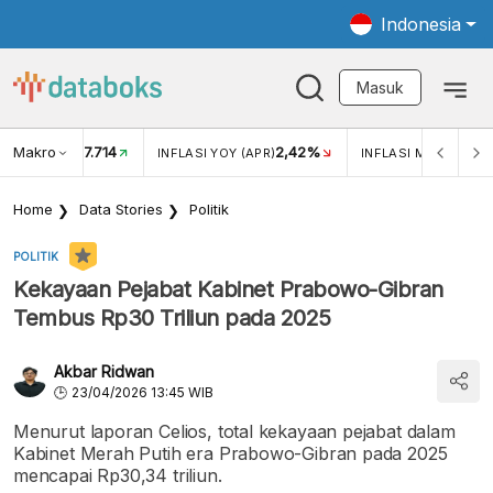
Indonesia
Masuk
Makro
17.714
2,42%
KAR USD/IDR
INFLASI YOY (APR)
INFLASI MOM (APR)
Home
Data Stories
Politik
POLITIK
Kekayaan Pejabat Kabinet Prabowo-Gibran
Tembus Rp30 Triliun pada 2025
Akbar Ridwan
23/04/2026 13:45 WIB
Menurut laporan Celios, total kekayaan pejabat dalam
Kabinet Merah Putih era Prabowo-Gibran pada 2025
mencapai Rp30,34 triliun.