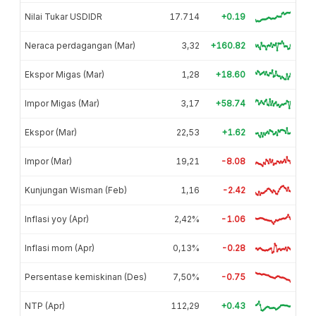
Nilai Tukar USDIDR
17.714
+0.19
Neraca perdagangan (Mar)
3,32
+160.82
Ekspor Migas (Mar)
1,28
+18.60
Impor Migas (Mar)
3,17
+58.74
Ekspor (Mar)
22,53
+1.62
Impor (Mar)
19,21
-8.08
Kunjungan Wisman (Feb)
1,16
-2.42
Inflasi yoy (Apr)
2,42%
-1.06
Inflasi mom (Apr)
0,13%
-0.28
Persentase kemiskinan (Des)
7,50%
-0.75
NTP (Apr)
112,29
+0.43