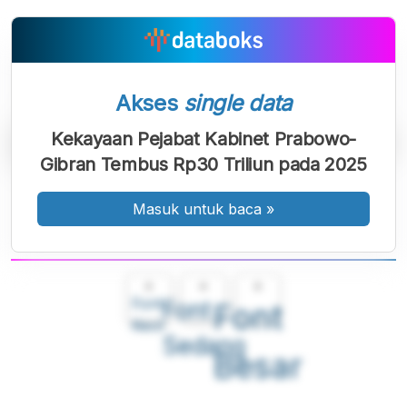
Akses
single data
Kekayaan Pejabat Kabinet Prabowo-
Gibran Tembus Rp30 Triliun pada 2025
Masuk untuk baca
»
A
A
A
Font
Font
Font
Kecil
Sedang
Besar