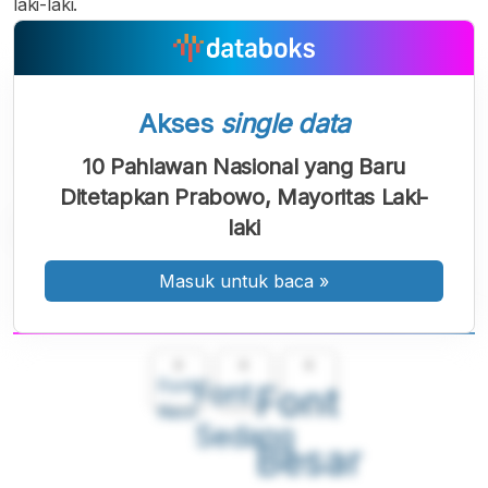
laki-laki.
Akses
single data
10 Pahlawan Nasional yang Baru
Ditetapkan Prabowo, Mayoritas Laki-
laki
Masuk untuk baca
»
A
A
A
Font
Font
Font
Kecil
Sedang
Besar