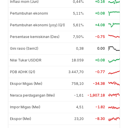
Inflasi mom (Jun)
0,44%
+0.16
Pertumbuhan ekonomi
5,11%
+0.08
Pertumbuhan ekonomi (yoy) (Q1)
5,61%
+4.08
Persentase kemiskinan (Des)
7,50%
-0.75
Gini rasio (Sem2)
0,38
0.00
Nilai Tukar USDIDR
18.059
+0.08
PDB ADHK (Q1)
3.447,70
-0.77
Ekspor Migas (Mei)
758,10
-34.38
Neraca perdagangan (Mei)
-1,61
-1,907.18
Impor Migas (Mei)
4,51
-1.82
Ekspor (Mei)
23,20
-8.30