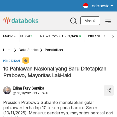
Indonesia
Masuk
Makro
18.059
3,34%
UKAR USD/IDR
INFLASI YOY (JUN)
INFLASI MOM (JUN
Home
Data Stories
Pendidikan
PENDIDIKAN
10 Pahlawan Nasional yang Baru Ditetapkan
Prabowo, Mayoritas Laki-laki
Erlina Fury Santika
10/11/2025 13:28 WIB
Presiden Prabowo Subianto menetapkan gelar
pahlawan terhadap 10 tokoh pada hari ini, Senin
(10/11/2025). Menurut gendernya, mayoritas berasal dari