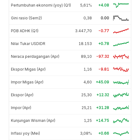
Pertumbuhan ekonomi (yoy) (Q1)
5,61%
+4.08
Gini rasio (Sem2)
0,38
0.00
PDB ADHK (Q1)
3.447,70
-0.77
Nilai Tukar USDIDR
18.153
+0.78
Neraca perdagangan (Apr)
89,10
-97.32
Ekspor Migas (Apr)
1,16
-9.81
Impor Migas (Apr)
4,60
+45.09
Ekspor (Apr)
25,30
+12.32
Impor (Apr)
25,21
+31.28
Kunjungan Wisman (Apr)
1,25
+14.75
Inflasi yoy (Mei)
3,08%
+0.66