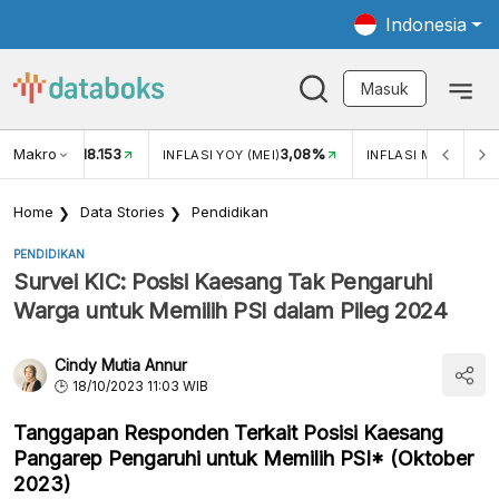
Indonesia
Masuk
Makro
18.153
3,08%
UKAR USD/IDR
INFLASI YOY (MEI)
INFLASI MOM (MEI)
Home
Data Stories
Pendidikan
PENDIDIKAN
Survei KIC: Posisi Kaesang Tak Pengaruhi
Warga untuk Memilih PSI dalam Pileg 2024
Cindy Mutia Annur
18/10/2023 11:03 WIB
Tanggapan Responden Terkait Posisi Kaesang
Pangarep Pengaruhi untuk Memilih PSI* (Oktober
2023)