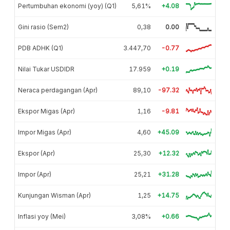
Pertumbuhan ekonomi (yoy) (Q1)
5,61%
+4.08
Gini rasio (Sem2)
0,38
0.00
PDB ADHK (Q1)
3.447,70
-0.77
Nilai Tukar USDIDR
17.959
+0.19
Neraca perdagangan (Apr)
89,10
-97.32
Ekspor Migas (Apr)
1,16
-9.81
Impor Migas (Apr)
4,60
+45.09
Ekspor (Apr)
25,30
+12.32
Impor (Apr)
25,21
+31.28
Kunjungan Wisman (Apr)
1,25
+14.75
Inflasi yoy (Mei)
3,08%
+0.66