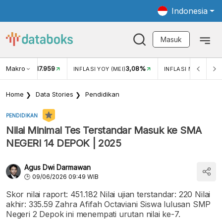
Indonesia
Masuk
Makro
17.959
3,08%
UKAR USD/IDR
INFLASI YOY (MEI)
INFLASI MOM (MEI)
Home
Data Stories
Pendidikan
PENDIDIKAN
Nilai Minimal Tes Terstandar Masuk ke SMA
NEGERI 14 DEPOK | 2025
Agus Dwi Darmawan
09/06/2026 09:49 WIB
Skor nilai raport: 451.182 Nilai ujian terstandar: 220 Nilai
akhir: 335.59 Zahra Afifah Octaviani Siswa lulusan SMP
Negeri 2 Depok ini menempati urutan nilai ke-7.