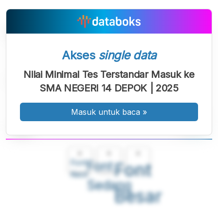
Akses
single data
Nilai Minimal Tes Terstandar Masuk ke
SMA NEGERI 14 DEPOK | 2025
Masuk untuk baca
»
A
A
A
Font
Font
Font
Kecil
Sedang
Besar