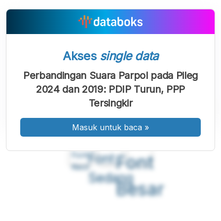
Akses
single data
Perbandingan Suara Parpol pada Pileg
2024 dan 2019: PDIP Turun, PPP
Tersingkir
Masuk untuk baca
»
A
A
A
Font
Font
Font
Kecil
Sedang
Besar