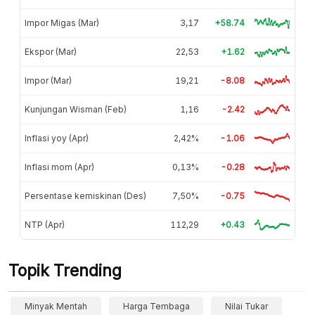
Impor Migas (Mar)
3,17
+58.74
Ekspor (Mar)
22,53
+1.62
Impor (Mar)
19,21
-8.08
Kunjungan Wisman (Feb)
1,16
-2.42
Inflasi yoy (Apr)
2,42%
-1.06
Inflasi mom (Apr)
0,13%
-0.28
Persentase kemiskinan (Des)
7,50%
-0.75
NTP (Apr)
112,29
+0.43
Topik Trending
Minyak Mentah
Harga Tembaga
Nilai Tukar