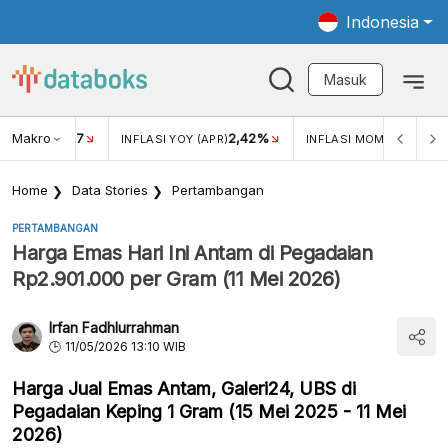
Indonesia
Masuk
Makro
17
2,42%
0,4
KAR USD/IDR
INFLASI YOY (APR)
INFLASI MOM (MAR)
Home
Data Stories
Pertambangan
PERTAMBANGAN
Harga Emas Hari Ini Antam di Pegadaian
Rp2.901.000 per Gram (11 Mei 2026)
Irfan Fadhlurrahman
11/05/2026 13:10 WIB
Harga Jual Emas Antam, Galeri24, UBS di
Pegadaian Keping 1 Gram (15 Mei 2025 - 11 Mei
2026)