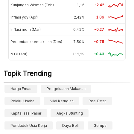
Kunjungan Wisman (Feb)
1,16
-2.42
Inflasi yoy (Apr)
2,42%
-1.06
Inflasi mom (Mar)
0,41%
-0.27
Persentase kemiskinan (Des)
7,50%
-0.75
NTP (Apr)
112,29
+0.43
Topik Trending
Harga Emas
Pengeluaran Makanan
Pelaku Usaha
Nilai Kerugian
Real Estat
Kapitalisasi Pasar
Angka Stunting
Penduduk Usia Kerja
Daya Beli
Gempa