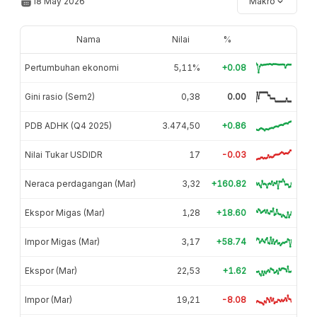
18 May 2026
Makro
Nama
Nilai
%
Pertumbuhan ekonomi
5,11%
+0.08
Gini rasio (Sem2)
0,38
0.00
PDB ADHK (Q4 2025)
3.474,50
+0.86
Nilai Tukar USDIDR
17
-0.03
Neraca perdagangan (Mar)
3,32
+160.82
Ekspor Migas (Mar)
1,28
+18.60
Impor Migas (Mar)
3,17
+58.74
Ekspor (Mar)
22,53
+1.62
Impor (Mar)
19,21
-8.08