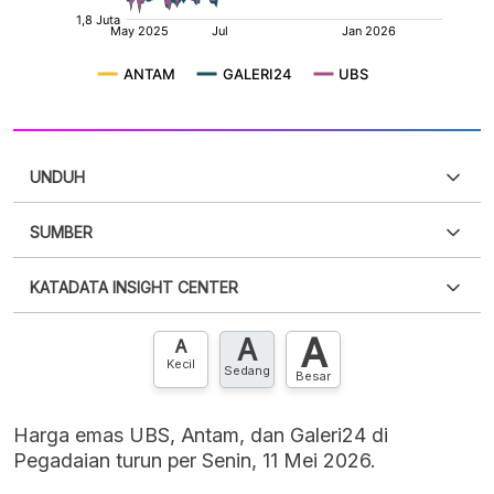
UNDUH
SUMBER
PDF
PNG
Silakan
login
untuk mengakses informasi ini
.
Belum
KATADATA INSIGHT CENTER
punya akun?
Silakan
Daftar sekarang
,
GRATIS!
XLS
EMBED
A
A
Hubungi sekarang »
A
Kecil
Sedang
Besar
Harga emas UBS, Antam, dan Galeri24 di
Pegadaian turun per Senin, 11 Mei 2026.