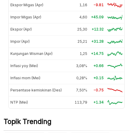
Ekspor Migas (Apr)
1,16
-9.81
Impor Migas (Apr)
4,60
+45.09
Ekspor (Apr)
25,30
+12.32
Impor (Apr)
25,21
+31.28
Kunjungan Wisman (Apr)
1,25
+14.75
Inflasi yoy (Mei)
3,08%
+0.66
Inflasi mom (Mei)
0,28%
+0.15
Persentase kemiskinan (Des)
7,50%
-0.75
NTP (Mei)
113,79
+1.34
Topik Trending