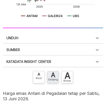
UNDUH
SUMBER
PDF
PNG
Silakan
login
untuk mengakses informasi ini
.
Belum
KATADATA INSIGHT CENTER
punya akun?
Silakan
Daftar sekarang
,
GRATIS!
XLS
EMBED
A
A
Hubungi sekarang »
A
Kecil
Sedang
Besar
Harga emas Antam di Pegadaian tetap per Sabtu,
13 Juni 2026.