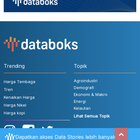
Trending
Topik
Agroindustri
Harga Tembaga
Demografi
Tren
Ekonomi & Makro
Kenaikan Harga
Energi
Harga Nikel
Kelautan
Harga kopi
Lihat Semua Topik
Dapatkan akses Data Stories lebih banyak