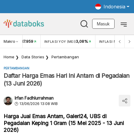
Indonesia
Masuk
Makro
17.959
3,08%
UKAR USD/IDR
INFLASI YOY (MEI)
INFLASI MOM (MEI)
Home
Data Stories
Pertambangan
PERTAMBANGAN
Daftar Harga Emas Hari Ini Antam di Pegadaian
(13 Juni 2026)
Irfan Fadhlurrahman
13/06/2026 13:08 WIB
Harga Jual Emas Antam, Galeri24, UBS di
Pegadaian Keping 1 Gram (15 Mei 2025 - 13 Juni
2026)