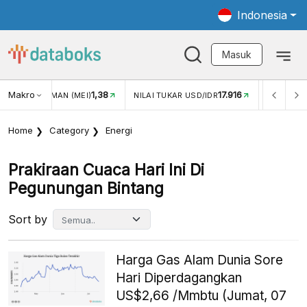
Indonesia
Masuk
Makro
1,38
17.916
JUNGAN WISMAN (MEI)
NILAI TUKAR USD/IDR
INFLASI Y
Home
Category
Energi
Prakiraan Cuaca Hari Ini Di
Pegunungan Bintang
Sort by
Harga Gas Alam Dunia Sore
Hari Diperdagangkan
US$2,66 /Mmbtu (Jumat, 07