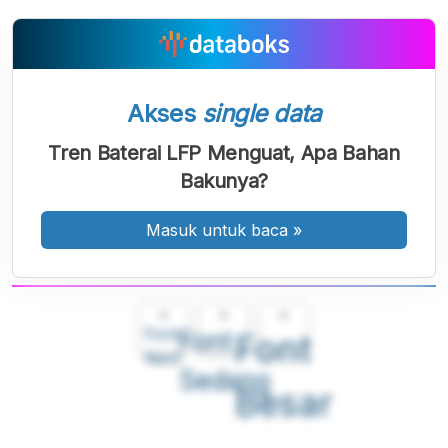
Akses
single data
Tren Baterai LFP Menguat, Apa Bahan
Bakunya?
Masuk untuk baca
»
A
A
A
Font
Font
Font
Kecil
Sedang
Besar