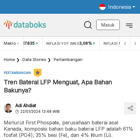
Indonesia
Masuk
Makro
17.835
3,08%
UKAR USD/IDR
INFLASI YOY (MEI)
INFLASI MOM (MEI)
Home
Data Stories
Pertambangan
PERTAMBANGAN
Tren Baterai LFP Menguat, Apa Bahan
Bakunya?
Adi Ahdiat
22/01/2024 13:48 WIB
Menurut First Phospate, perusahaan baterai asal
Kanada, komposisi bahan baku baterai LFP adalah 61%
fosfat (PO4), 35% besi (Fe), dan 4% litium (Li).