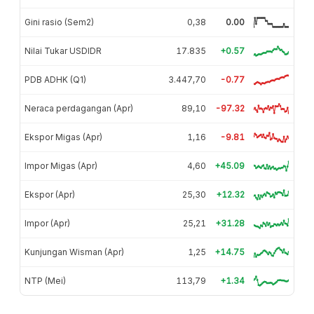
Gini rasio (Sem2)
0,38
0.00
Nilai Tukar USDIDR
17.835
+0.57
PDB ADHK (Q1)
3.447,70
-0.77
Neraca perdagangan (Apr)
89,10
-97.32
Ekspor Migas (Apr)
1,16
-9.81
Impor Migas (Apr)
4,60
+45.09
Ekspor (Apr)
25,30
+12.32
Impor (Apr)
25,21
+31.28
Kunjungan Wisman (Apr)
1,25
+14.75
NTP (Mei)
113,79
+1.34