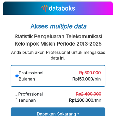
A
A
A
Font
Font
Font
Kecil
Sedang
Besar
Akses
multiple data
Statistik Pengeluaran Telekomunikasi
Kelompok Miskin Periode 2013-2025
Anda butuh akun Professional untuk mengakses
data ini.
Professional
Rp300.000
Bulanan
Rp150.000
/bln
Professional
Rp2.400.000
Tahunan
Rp1.200.000
/thn
Dapatkan Sekarang
»