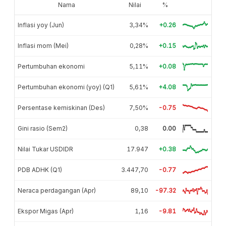
Nama
Nilai
%
Inflasi yoy (Jun)
3,34%
+0.26
Inflasi mom (Mei)
0,28%
+0.15
Pertumbuhan ekonomi
5,11%
+0.08
Pertumbuhan ekonomi (yoy) (Q1)
5,61%
+4.08
Persentase kemiskinan (Des)
7,50%
-0.75
Gini rasio (Sem2)
0,38
0.00
Nilai Tukar USDIDR
17.947
+0.38
PDB ADHK (Q1)
3.447,70
-0.77
Neraca perdagangan (Apr)
89,10
-97.32
Ekspor Migas (Apr)
1,16
-9.81