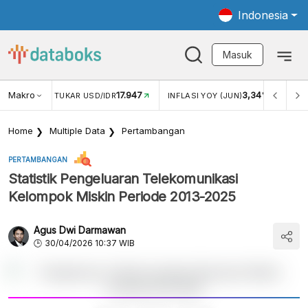
Indonesia
Masuk
Makro
17.947
3,34%
UKAR USD/IDR
INFLASI YOY (JUN)
INFLASI MOM (MEI)
Home
Multiple Data
Pertambangan
PERTAMBANGAN
Statistik Pengeluaran Telekomunikasi
Kelompok Miskin Periode 2013-2025
Agus Dwi Darmawan
30/04/2026 10:37 WIB