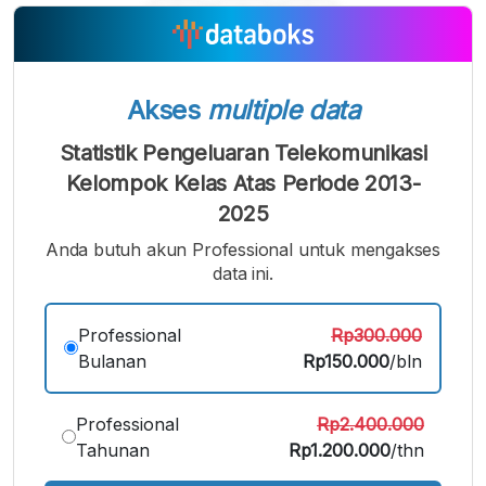
A
A
A
Font
Font
Font
Kecil
Sedang
Besar
Akses
multiple data
Statistik Pengeluaran Telekomunikasi
Kelompok Kelas Atas Periode 2013-
2025
Anda butuh akun Professional untuk mengakses
data ini.
Professional
Rp300.000
Bulanan
Rp150.000
/bln
Professional
Rp2.400.000
Tahunan
Rp1.200.000
/thn