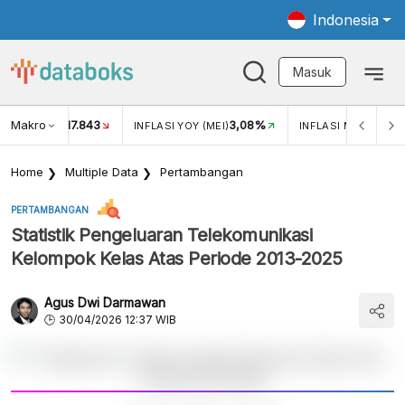
Indonesia
Masuk
Makro
17.843
3,08%
UKAR USD/IDR
INFLASI YOY (MEI)
INFLASI MOM (MEI)
Home
Multiple Data
Pertambangan
PERTAMBANGAN
Statistik Pengeluaran Telekomunikasi
Kelompok Kelas Atas Periode 2013-2025
Agus Dwi Darmawan
30/04/2026 12:37 WIB