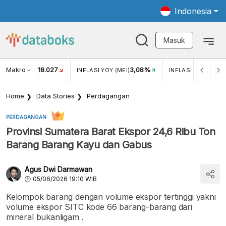
Indonesia
Masuk
Makro
18.027
3,08%
UKAR USD/IDR
INFLASI YOY (MEI)
INFLASI MOM (MEI)
Home
Data Stories
Perdagangan
PERDAGANGAN
Provinsi Sumatera Barat Ekspor 24,6 Ribu Ton
Barang Barang Kayu dan Gabus
Agus Dwi Darmawan
05/06/2026 19:10 WIB
Kelompok barang dengan volume ekspor tertinggi yakni
volume ekspor SITC kode 66 barang-barang dari
mineral bukanligam .