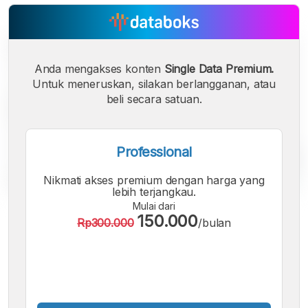
Anda mengakses konten
Single Data Premium.
Untuk meneruskan, silakan berlangganan, atau
beli secara satuan.
Professional
Nikmati akses premium dengan harga yang
lebih terjangkau.
Mulai dari
A
A
A
150.000
Rp300.000
/bulan
Font
Font
Font
Kecil
Sedang
Besar