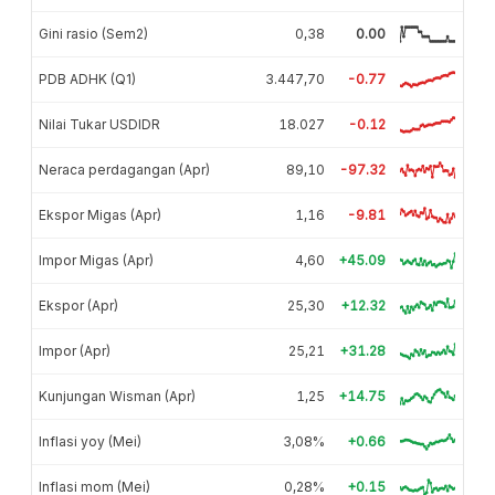
Gini rasio (Sem2)
0,38
0.00
PDB ADHK (Q1)
3.447,70
-0.77
Nilai Tukar USDIDR
18.027
-0.12
Neraca perdagangan (Apr)
89,10
-97.32
Ekspor Migas (Apr)
1,16
-9.81
Impor Migas (Apr)
4,60
+45.09
Ekspor (Apr)
25,30
+12.32
Impor (Apr)
25,21
+31.28
Kunjungan Wisman (Apr)
1,25
+14.75
Inflasi yoy (Mei)
3,08%
+0.66
Inflasi mom (Mei)
0,28%
+0.15