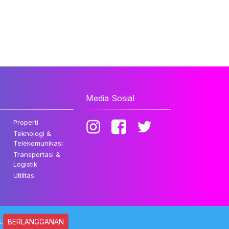
Media Sosial
Properti
Teknologi &
Telekomunikasi
Transportasi &
Logistik
Utilitas
.
BERLANGGANAN
ndungi Undang-undang.
Kebijakan Privasi
Disclaimer