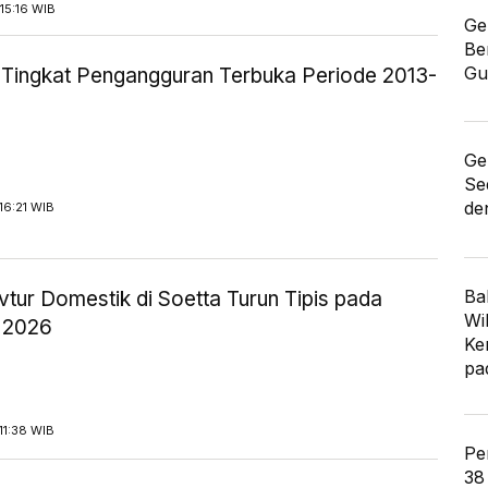
15:16 WIB
Ge
Be
Gu
ik Tingkat Pengangguran Terbuka Periode 2013-
Ge
Se
de
16:21 WIB
Ba
tur Domestik di Soetta Turun Tipis pada
Wi
 2026
Ke
pa
11:38 WIB
Pe
38