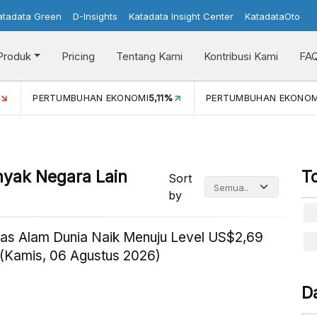
atadata Green
D-Insights
Katadata Insight Center
KatadataOto
Produk
Pricing
Tentang Kami
Kontribusi Kami
FA
PERTUMBUHAN EKONOMI
5,11%
PERTUMBUHAN EKONOMI
nyak Negara Lain
T
Sort
by
as Alam Dunia Naik Menuju Level US$2,69
(Kamis, 06 Agustus 2026)
D