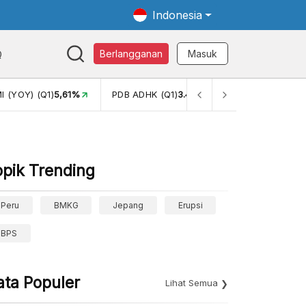
Indonesia
Q
Berlangganan
Masuk
 (YOY) (Q1)
5,61%
PDB ADHK (Q1)
3.447,70
GINI RASIO (
opik Trending
Peru
BMKG
Jepang
Erupsi
BPS
ata Populer
Lihat Semua