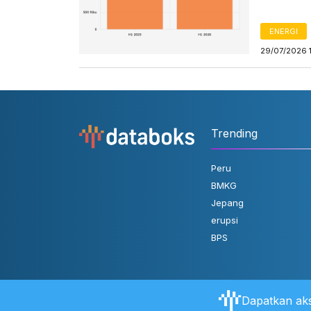
ENERGI
29/07/2026 
Trending
Peru
BMKG
Jepang
erupsi
BPS
Dapatkan aks
Tentang Databoks
Aturan Pengguna
FAQ
Hubungi