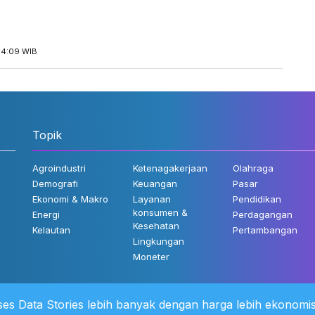
14:09 WIB
Topik
Agroindustri
Ketenagakerjaan
Olahraga
Demografi
Keuangan
Pasar
Ekonomi & Makro
Layanan
Pendidikan
konsumen &
Energi
Perdagangan
Kesehatan
Kelautan
Pertambangan
Lingkungan
Moneter
es Data Stories lebih banyak dengan harga lebih ekonomis
 Kami
©2022 Katadata. Hak cipta dili