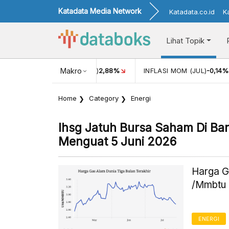
Katadata Media Network
Katadata.co.id
K
Lihat Topik
17.911
INFLASI YOY (JUL)
Makro
2,88%
INFLASI MOM (JUL)
-0,14%
Home
Category
Energi
Ihsg Jatuh Bursa Saham Di Ba
Menguat 5 Juni 2026
Harga G
/Mmbtu 
ENERGI