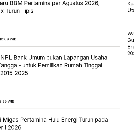
aru BBM Pertamina per Agustus 2026,
Ku
Ut
x Turun Tipis
Wa
Gu
10:09 WIB
Er
20
ik NPL Bank Umum bukan Lapangan Usaha
angga - untuk Pemilikan Rumah Tinggal
 2015-2025
9:28 WIB
i Migas Pertamina Hulu Energi Turun pada
r I 2026