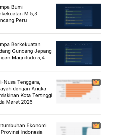
mpa Bumi
rkekuatan M 5,3
ncang Peru
mpa Berkekuatan
dang Guncang Jepang
ngan Magnitudo 5,4
li-Nusa Tenggara,
layah dengan Angka
miskinan Kota Tertinggi
da Maret 2026
rtumbuhan Ekonomi
 Provinsi Indonesia