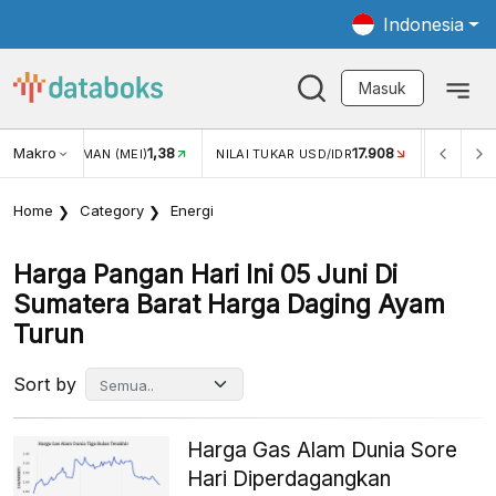
Indonesia
Masuk
1,38
Makro
17.908
2,88%
)
NILAI TUKAR USD/IDR
INFLASI YOY (JUL)
Home
Category
Energi
Harga Pangan Hari Ini 05 Juni Di
Sumatera Barat Harga Daging Ayam
Turun
Sort by
Harga Gas Alam Dunia Sore
Hari Diperdagangkan