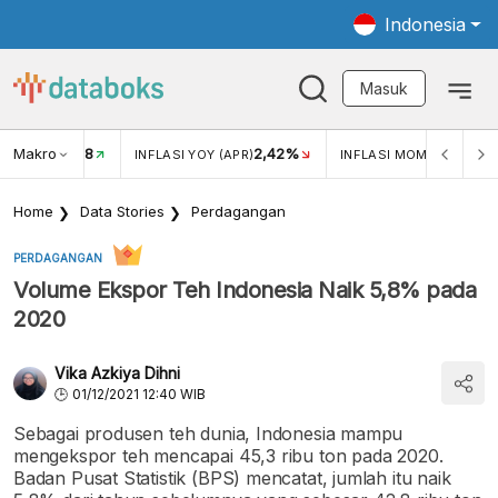
Indonesia
Masuk
Makro
18
2,42%
0,1
KAR USD/IDR
INFLASI YOY (APR)
INFLASI MOM (APR)
Home
Data Stories
Perdagangan
PERDAGANGAN
Volume Ekspor Teh Indonesia Naik 5,8% pada
2020
Vika Azkiya Dihni
01/12/2021 12:40 WIB
Sebagai produsen teh dunia, Indonesia mampu
mengekspor teh mencapai 45,3 ribu ton pada 2020.
Badan Pusat Statistik (BPS) mencatat, jumlah itu naik