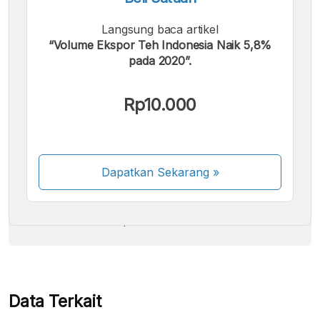
Langsung baca artikel
“Volume Ekspor Teh Indonesia Naik 5,8%
pada 2020”.
Kami menerima pembayaran berikut:
Rp10.000
Dapatkan Sekarang
»
Beberapa metode pembayaran masih dalam
proses aktivasi.
Data Terkait