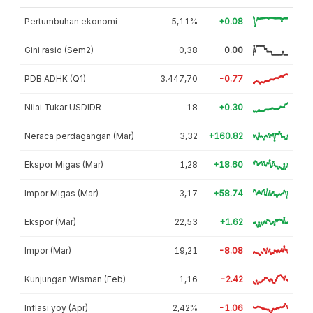
Pertumbuhan ekonomi
5,11%
+0.08
Gini rasio (Sem2)
0,38
0.00
PDB ADHK (Q1)
3.447,70
-0.77
Nilai Tukar USDIDR
18
+0.30
Neraca perdagangan (Mar)
3,32
+160.82
Ekspor Migas (Mar)
1,28
+18.60
Impor Migas (Mar)
3,17
+58.74
Ekspor (Mar)
22,53
+1.62
Impor (Mar)
19,21
-8.08
Kunjungan Wisman (Feb)
1,16
-2.42
Inflasi yoy (Apr)
2,42%
-1.06