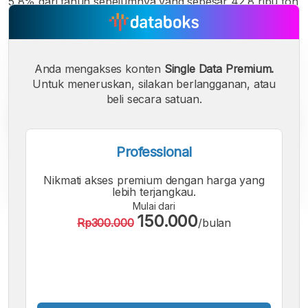
5,8% dari tahun sebelumnya yang sebesar 42,8 ribu ton
Anda mengakses konten
Single Data Premium.
Untuk meneruskan, silakan berlangganan, atau
beli secara satuan.
Professional
Nikmati akses premium dengan harga yang
lebih terjangkau.
Mulai dari
150.000
Rp300.000
/bulan
A
A
A
Font
Font
Font
Kecil
Sedang
Besar