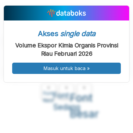
Akses
single data
Volume Ekspor Kimia Organis Provinsi
Riau Februari 2026
Masuk untuk baca
»
A
A
A
Font
Font
Font
Kecil
Sedang
Besar