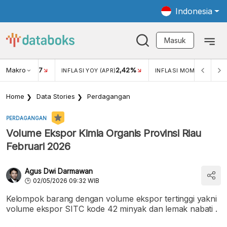
Indonesia
Masuk
Makro
17
2,42%
0,4
KAR USD/IDR
INFLASI YOY (APR)
INFLASI MOM (MAR)
Home
Data Stories
Perdagangan
PERDAGANGAN
Volume Ekspor Kimia Organis Provinsi Riau
Februari 2026
Agus Dwi Darmawan
02/05/2026 09:32 WIB
Kelompok barang dengan volume ekspor tertinggi yakni
volume ekspor SITC kode 42 minyak dan lemak nabati .