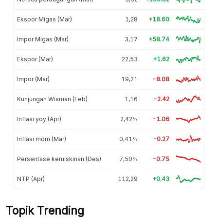
Ekspor Migas (Mar)
1,28
+18.60
Impor Migas (Mar)
3,17
+58.74
Ekspor (Mar)
22,53
+1.62
Impor (Mar)
19,21
-8.08
Kunjungan Wisman (Feb)
1,16
-2.42
Inflasi yoy (Apr)
2,42%
-1.06
Inflasi mom (Mar)
0,41%
-0.27
Persentase kemiskinan (Des)
7,50%
-0.75
NTP (Apr)
112,29
+0.43
Topik Trending