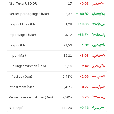
Nilai Tukar USDIDR
17
-0.03
Neraca perdagangan (Mar)
3,32
+160.82
Ekspor Migas (Mar)
1,28
+18.60
Impor Migas (Mar)
3,17
+58.74
Ekspor (Mar)
22,53
+1.62
Impor (Mar)
19,21
-8.08
Kunjungan Wisman (Feb)
1,16
-2.42
Inflasi yoy (Apr)
2,42%
-1.06
Inflasi mom (Mar)
0,41%
-0.27
Persentase kemiskinan (Des)
7,50%
-0.75
NTP (Apr)
112,29
+0.43