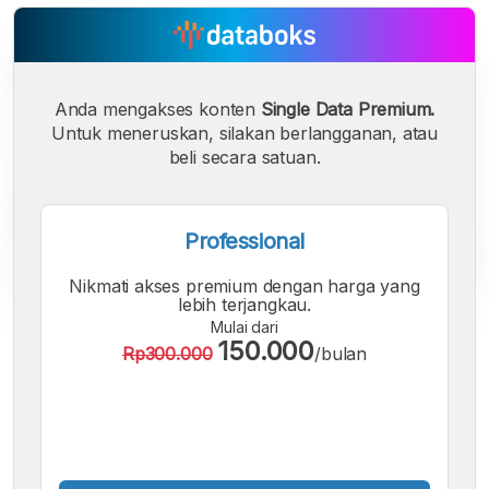
Anda mengakses konten
Single Data Premium.
Untuk meneruskan, silakan berlangganan, atau
beli secara satuan.
Professional
Nikmati akses premium dengan harga yang
lebih terjangkau.
Mulai dari
A
A
A
150.000
Rp300.000
/bulan
Font
Font
Font
Kecil
Sedang
Besar