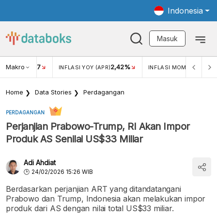
Indonesia
Masuk
Makro
17
2,42%
0,4
KAR USD/IDR
INFLASI YOY (APR)
INFLASI MOM (MAR)
Home
Data Stories
Perdagangan
PERDAGANGAN
Perjanjian Prabowo-Trump, RI Akan Impor
Produk AS Senilai US$33 Miliar
Adi Ahdiat
24/02/2026 15:26 WIB
Berdasarkan perjanjian ART yang ditandatangani
Prabowo dan Trump, Indonesia akan melakukan impor
produk dari AS dengan nilai total US$33 miliar.