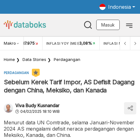
Indonesia
Masuk
Makro
17.975
3,08%
UKAR USD/IDR
INFLASI YOY (MEI)
INFLASI MOM (MEI)
Home
Data Stories
Perdagangan
PERDAGANGAN
Sebelum Kerek Tarif Impor, AS Defisit Dagang
dengan China, Meksiko, dan Kanada
Viva Budy Kusnandar
04/02/2025 18:10 WIB
Menurut data UN Comtrade, selama Januari-November
2024 AS mengalami defisit neraca perdagangan dengan
Meksiko, Kanada, dan China.