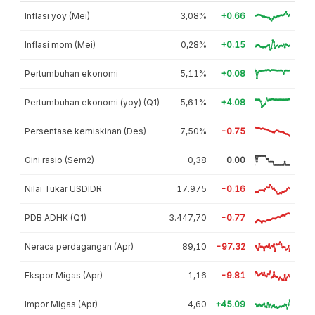
Inflasi yoy (Mei)
3,08%
+0.66
Inflasi mom (Mei)
0,28%
+0.15
Pertumbuhan ekonomi
5,11%
+0.08
Pertumbuhan ekonomi (yoy) (Q1)
5,61%
+4.08
Persentase kemiskinan (Des)
7,50%
-0.75
Gini rasio (Sem2)
0,38
0.00
Nilai Tukar USDIDR
17.975
-0.16
PDB ADHK (Q1)
3.447,70
-0.77
Neraca perdagangan (Apr)
89,10
-97.32
Ekspor Migas (Apr)
1,16
-9.81
Impor Migas (Apr)
4,60
+45.09