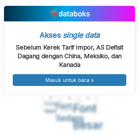
Akses
single data
Sebelum Kerek Tarif Impor, AS Defisit
Dagang dengan China, Meksiko, dan
Kanada
Masuk untuk baca
»
A
A
A
Font
Font
Font
Kecil
Sedang
Besar