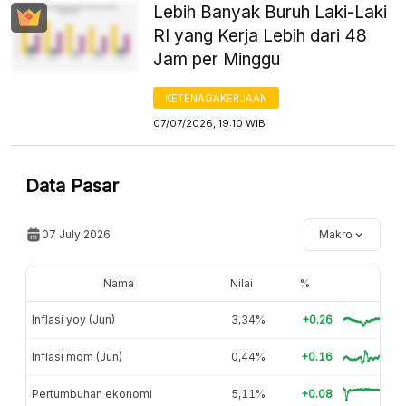
Lebih Banyak Buruh Laki-Laki
RI yang Kerja Lebih dari 48
Jam per Minggu
KETENAGAKERJAAN
07/07/2026, 19:10 WIB
Data Pasar
07 July 2026
Makro
Nama
Nilai
%
Inflasi yoy (Jun)
3,34%
+0.26
Inflasi mom (Jun)
0,44%
+0.16
Pertumbuhan ekonomi
5,11%
+0.08