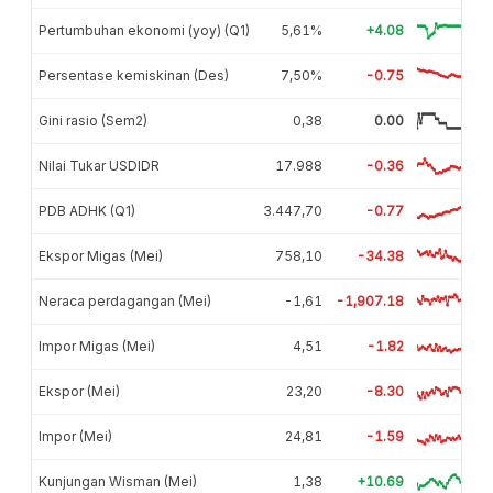
Pertumbuhan ekonomi (yoy) (Q1)
5,61%
+4.08
Persentase kemiskinan (Des)
7,50%
-0.75
Gini rasio (Sem2)
0,38
0.00
Nilai Tukar USDIDR
17.988
-0.36
PDB ADHK (Q1)
3.447,70
-0.77
Ekspor Migas (Mei)
758,10
-34.38
Neraca perdagangan (Mei)
-1,61
-1,907.18
Impor Migas (Mei)
4,51
-1.82
Ekspor (Mei)
23,20
-8.30
Impor (Mei)
24,81
-1.59
Kunjungan Wisman (Mei)
1,38
+10.69