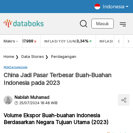
Indonesia
Masuk
Makro
17.988
3,34%
UKAR USD/IDR
INFLASI YOY (JUN)
INFLASI MOM (JUN
Home
Data Stories
Perdagangan
PERDAGANGAN
China Jadi Pasar Terbesar Buah-Buahan
Indonesia pada 2023
Nabilah Muhamad
25/07/2024 18:48 WIB
Volume Ekspor Buah-buahan Indonesia
Berdasarkan Negara Tujuan Utama (2023)