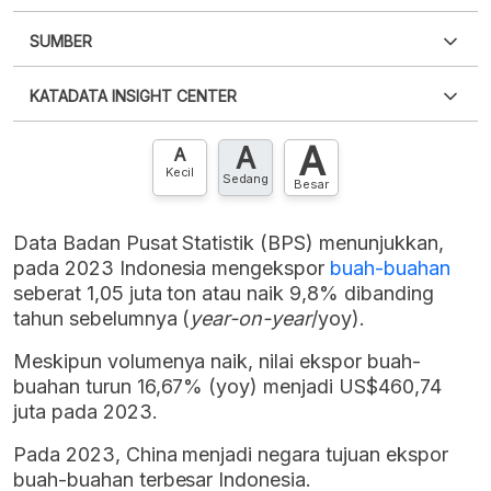
SUMBER
PDF
PNG
Silakan
login
untuk mengakses informasi ini
.
Belum
KATADATA INSIGHT CENTER
punya akun?
Silakan
Daftar sekarang
,
GRATIS!
XLS
EMBED
A
A
Hubungi sekarang »
A
Kecil
Sedang
Besar
Data Badan Pusat Statistik (BPS) menunjukkan,
pada 2023 Indonesia mengekspor
buah-buahan
seberat 1,05 juta ton atau naik 9,8% dibanding
tahun sebelumnya (
year-on-year
/yoy).
Meskipun volumenya naik, nilai ekspor buah-
buahan turun 16,67% (yoy) menjadi US$460,74
juta pada 2023.
Pada 2023, China menjadi negara tujuan ekspor
buah-buahan terbesar Indonesia.