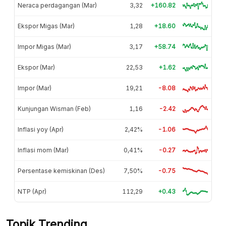
Neraca perdagangan (Mar)
3,32
+160.82
Ekspor Migas (Mar)
1,28
+18.60
Impor Migas (Mar)
3,17
+58.74
Ekspor (Mar)
22,53
+1.62
Impor (Mar)
19,21
-8.08
Kunjungan Wisman (Feb)
1,16
-2.42
Inflasi yoy (Apr)
2,42%
-1.06
Inflasi mom (Mar)
0,41%
-0.27
Persentase kemiskinan (Des)
7,50%
-0.75
NTP (Apr)
112,29
+0.43
Topik Trending