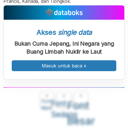
Prancis, Kanada, dan Tiongkok.
Akses
single data
Bukan Cuma Jepang, Ini Negara yang
Buang Limbah Nuklir ke Laut
Masuk untuk baca
»
A
A
A
Font
Font
Font
Kecil
Sedang
Besar