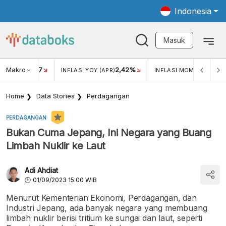
Indonesia
Masuk
Makro
17
2,42%
0,4
KAR USD/IDR
INFLASI YOY (APR)
INFLASI MOM (MAR)
Home
Data Stories
Perdagangan
PERDAGANGAN
Bukan Cuma Jepang, Ini Negara yang Buang
Limbah Nuklir ke Laut
Adi Ahdiat
01/09/2023 15:00 WIB
Menurut Kementerian Ekonomi, Perdagangan, dan
Industri Jepang, ada banyak negara yang membuang
limbah nuklir berisi tritium ke sungai dan laut, seperti