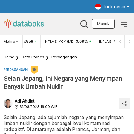
Indonesia
Masuk
Makro
17.959
3,08%
UKAR USD/IDR
INFLASI YOY (MEI)
INFLASI MOM (MEI)
Home
Data Stories
Perdagangan
PERDAGANGAN
Selain Jepang, Ini Negara yang Menyimpan
Banyak Limbah Nuklir
Adi Ahdiat
31/08/2023 19:00 WIB
Selain Jepang, ada sejumlah negara yang menyimpan
limbah nuklir dengan berbagai level kontaminasi
radioaktif. Di antaranya adalah Prancis, Jerman, dan