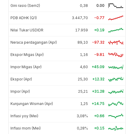
Gini rasio (Sem2)
0,38
0.00
PDB ADHK (Q1)
3.447,70
-0.77
Nilai Tukar USDIDR
17.959
+0.19
Neraca perdagangan (Apr)
89,10
-97.32
Ekspor Migas (Apr)
1,16
-9.81
Impor Migas (Apr)
4,60
+45.09
Ekspor (Apr)
25,30
+12.32
Impor (Apr)
25,21
+31.28
Kunjungan Wisman (Apr)
1,25
+14.75
Inflasi yoy (Mei)
3,08%
+0.66
Inflasi mom (Mei)
0,28%
+0.15