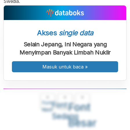
Swedia.
Akses
single data
Selain Jepang, Ini Negara yang
Menyimpan Banyak Limbah Nuklir
Masuk untuk baca
»
A
A
A
Font
Font
Font
Kecil
Sedang
Besar