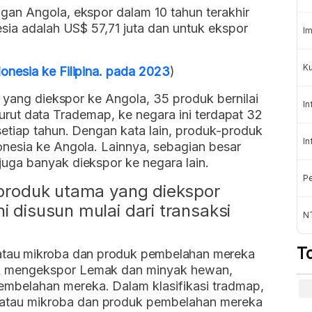
an Angola, ekspor dalam 10 tahun terakhir
sia adalah US$ 57,71 juta dan untuk ekspor
Im
Ku
nesia ke Filipina. pada 2023
)
) yang diekspor ke Angola, 35 produk bernilai
In
menurut data Trademap, ke negara ini terdapat 32
etiap tahun. Dengan kata lain, produk-produk
In
nesia ke Angola. Lainnya, sebagian besar
uga banyak diekspor ke negara lain.
Pe
a produk utama yang diekspor
i disusun mulai dari transaksi
N
T
atau mikroba dan produk pembelahan mereka
ak mengekspor Lemak dan minyak hewan,
embelahan mereka. Dalam klasifikasi tradmap,
 atau mikroba dan produk pembelahan mereka