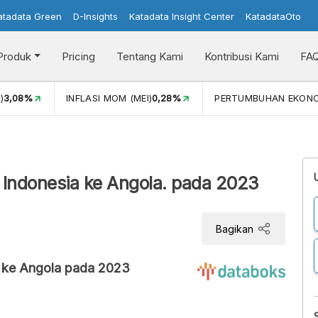
atadata Green
D-Insights
Katadata Insight Center
KatadataOto
Produk
Pricing
Tentang Kami
Kontribusi Kami
FA
)
3,08%
INFLASI MOM (MEI)
0,28%
PERTUMBUHAN EKON
Indonesia ke Angola. pada 2023
Bagikan
 ke Angola pada 2023