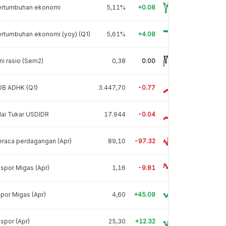
ertumbuhan ekonomi
5,11%
+0.08
rtumbuhan ekonomi (yoy) (Q1)
5,61%
+4.08
ni rasio (Sem2)
0,38
0.00
DB ADHK (Q1)
3.447,70
-0.77
lai Tukar USDIDR
17.944
-0.04
raca perdagangan (Apr)
89,10
-97.32
spor Migas (Apr)
1,16
-9.81
por Migas (Apr)
4,60
+45.09
spor (Apr)
25,30
+12.32