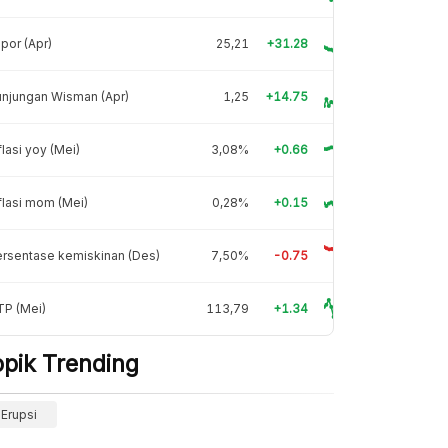
por (Apr)
25,21
+31.28
njungan Wisman (Apr)
1,25
+14.75
flasi yoy (Mei)
3,08%
+0.66
flasi mom (Mei)
0,28%
+0.15
rsentase kemiskinan (Des)
7,50%
-0.75
TP (Mei)
113,79
+1.34
opik Trending
Erupsi