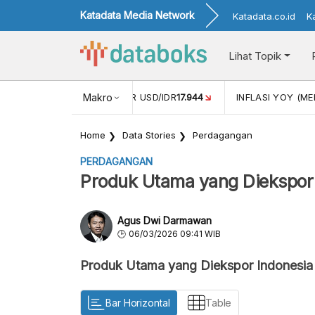
Katadata Media Network
Katadata.co.id
K
Lihat Topik
 (APR)
1,25
NILAI TUKAR USD/IDR
Makro
17.944
INFLASI YOY (MEI
Home
Data Stories
Perdagangan
PERDAGANGAN
Produk Utama yang Diekspor 
Agus Dwi Darmawan
06/03/2026 09:41 WIB
Produk Utama yang Diekspor Indonesia
Bar Horizontal
Table