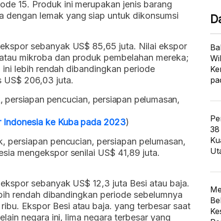
de 15. Produk ini merupakan jenis barang
 dengan lemak yang siap untuk dikonsumsi
D
ekspor sebanyak US$ 85,65 juta. Nilai ekspor
Ba
atau mikroba dan produk pembelahan mereka;
Wi
 ini lebih rendah dibandingkan periode
Ke
US$ 206,03 juta.
pa
, persiapan pencucian, persiapan pelumasan,
Pe
 Indonesia ke Kuba pada 2023
)
38
Ku
k, persiapan pencucian, persiapan pelumasan,
Ut
sia mengekspor senilai US$ 41,89 juta.
ekspor sebanyak US$ 12,3 juta Besi atau baja.
Me
lebih rendah dibandingkan periode sebelumnya
Be
u. Ekspor Besi atau baja. yang terbesar saat
Ke
elain negara ini, lima negara terbesar yang