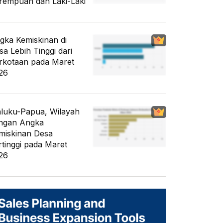
rempuan dan Laki-Laki
gka Kemiskinan di
sa Lebih Tinggi dari
rkotaan pada Maret
26
luku-Papua, Wilayah
ngan Angka
miskinan Desa
rtinggi pada Maret
26