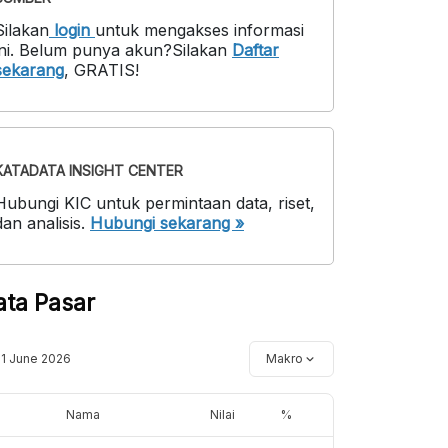
Silakan
login
untuk mengakses informasi
ni
.
Belum punya akun?
Silakan
Daftar
sekarang
,
GRATIS!
KATADATA INSIGHT CENTER
Hubungi KIC untuk permintaan data, riset,
dan analisis.
Hubungi sekarang »
ata Pasar
11 June 2026
Makro
Nama
Nilai
%