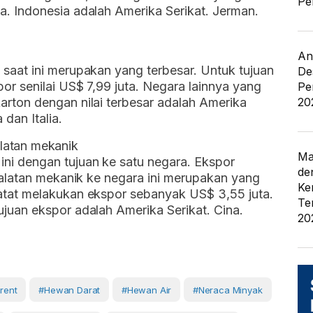
Pe
a. Indonesia adalah Amerika Serikat. Jerman.
An
 saat ini merupakan yang terbesar. Untuk tujuan
De
or senilai US$ 7,99 juta. Negara lainnya yang
Pe
arton dengan nilai terbesar adalah Amerika
20
 dan Italia.
ralatan mekanik
Ma
ni dengan tujuan ke satu negara. Ekspor
de
eralatan mekanik ke negara ini merupakan yang
Ke
catat melakukan ekspor sebanyak US$ 3,55 juta.
Te
ujuan ekspor adalah Amerika Serikat. Cina.
20
rent
#hewan Darat
#hewan Air
#neraca Minyak