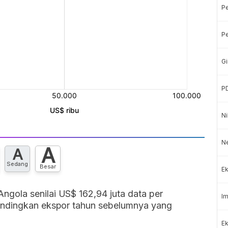
P
Pe
Gi
P
Ni
Ne
A
A
Sedang
Besar
Ek
gola senilai US$ 162,94 juta data per
Im
andingkan ekspor tahun sebelumnya yang
Ek