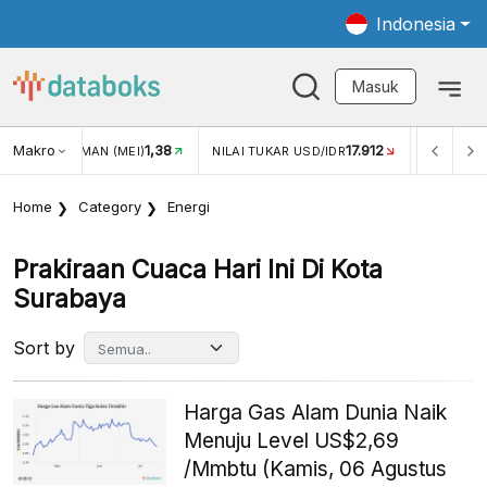
Indonesia
Masuk
Makro
1,38
17.912
JUNGAN WISMAN (MEI)
NILAI TUKAR USD/IDR
INFLASI Y
Home
Category
Energi
Prakiraan Cuaca Hari Ini Di Kota
Surabaya
Sort by
Harga Gas Alam Dunia Naik
Menuju Level US$2,69
/Mmbtu (Kamis, 06 Agustus