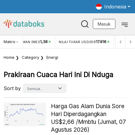
Indonesia
Masuk
Makro
1,38
17.916
JUNGAN WISMAN (MEI)
NILAI TUKAR USD/IDR
INFLASI Y
Home
Category
Energi
Prakiraan Cuaca Hari Ini Di Nduga
Sort by
Harga Gas Alam Dunia Sore
Hari Diperdagangkan
US$2,66 /Mmbtu (Jumat, 07
Agustus 2026)