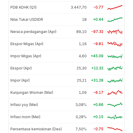
PDB ADHK (Q1)
3.447,70
-0.77
Nilai Tukar USDIDR
18
+0.44
Neraca perdagangan (Apr)
89,10
-97.32
Ekspor Migas (Apr)
1,16
-9.81
Impor Migas (Apr)
4,60
+45.09
Ekspor (Apr)
25,30
+12.32
Impor (Apr)
25,21
+31.28
Kunjungan Wisman (Mar)
1,09
-6.17
Inflasi yoy (Mei)
3,08%
+0.66
Inflasi mom (Mei)
0,28%
+0.15
Persentase kemiskinan (Des)
7,50%
-0.75