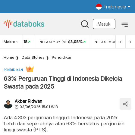
Indonesia
Masuk
Makro
18
3,08%
0,2
TUKAR USD/IDR
INFLASI YOY (MEI)
INFLASI MOM (MEI)
Home
Data Stories
Pendidikan
PENDIDIKAN
63% Perguruan Tinggi di Indonesia Dikelola
Swasta pada 2025
Akbar Ridwan
03/06/2026 15:01 WIB
Ada 4.303 perguruan tinggi di Indonesia pada 2025.
Lebih dari separuhnya atau 63% berstatus perguruan
tinggi swasta (PTS).