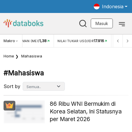
Indonesia
Masuk
Makro
17.916
2,88%
AI TUKAR USD/IDR
INFLASI YOY (JUL)
INFLASI MOM (J
Home
Mahasiswa
#mahasiswa
Sort by
86 Ribu WNI Bermukim di
Korea Selatan, Ini Statusnya
per Maret 2026