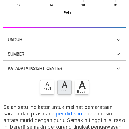
UNDUH
SUMBER
PDF
PNG
Silakan
login
untuk mengakses informasi ini
.
Belum
KATADATA INSIGHT CENTER
punya akun?
Silakan
Daftar sekarang
,
GRATIS!
XLS
EMBED
A
A
Hubungi sekarang »
A
Kecil
Sedang
Besar
Salah satu indikator untuk melihat pemerataan
sarana dan prasarana
pendidikan
adalah rasio
antara murid dengan guru. Semakin tinggi nilai rasio
ini berarti semakin berkurang tingkat pengawasan