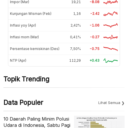
Impor (Mar)
19,21
-8.08
Kunjungan Wisman (Feb)
1,16
-2.42
Inflasi yoy (Apr)
2,42%
-1.06
Inflasi mom (Mar)
0,41%
-0.27
Persentase kemiskinan (Des)
7,50%
-0.75
NTP (Apr)
112,29
+0.43
Topik Trending
Data Populer
Lihat Semua
10 Daerah Paling Minim Polusi
Udara di Indonesia, Sabtu Pagi