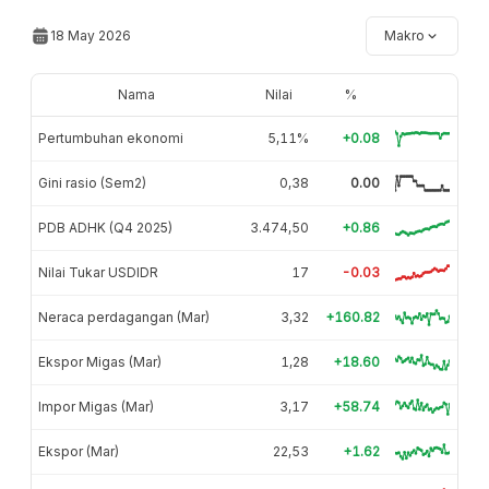
18 May 2026
Makro
Nama
Nilai
%
Pertumbuhan ekonomi
5,11%
+0.08
Gini rasio (Sem2)
0,38
0.00
PDB ADHK (Q4 2025)
3.474,50
+0.86
Nilai Tukar USDIDR
17
-0.03
Neraca perdagangan (Mar)
3,32
+160.82
Ekspor Migas (Mar)
1,28
+18.60
Impor Migas (Mar)
3,17
+58.74
Ekspor (Mar)
22,53
+1.62