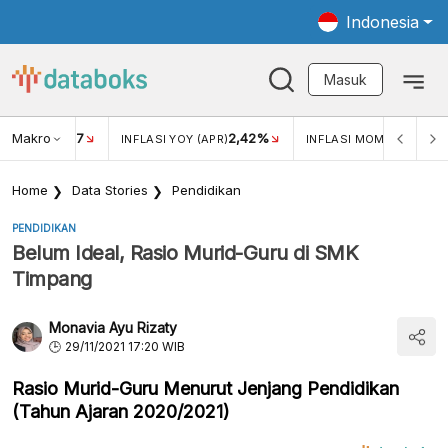
Indonesia
Masuk
Makro
17
2,42%
0,4
KAR USD/IDR
INFLASI YOY (APR)
INFLASI MOM (MAR)
Home
Data Stories
Pendidikan
PENDIDIKAN
Belum Ideal, Rasio Murid-Guru di SMK
Timpang
Monavia Ayu Rizaty
29/11/2021 17:20 WIB
Rasio Murid-Guru Menurut Jenjang Pendidikan
(Tahun Ajaran 2020/2021)