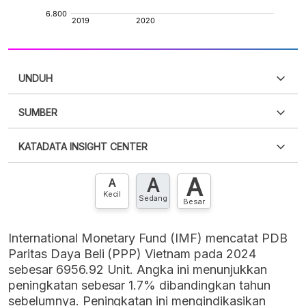
UNDUH
SUMBER
PDF
PNG
Silakan
login
untuk mengakses informasi ini
.
Belum
KATADATA INSIGHT CENTER
punya akun?
Silakan
Daftar sekarang
,
GRATIS!
XLS
EMBED
A
A
Hubungi sekarang »
A
Kecil
Sedang
Besar
International Monetary Fund (IMF) mencatat PDB
Paritas Daya Beli (PPP) Vietnam pada 2024
sebesar 6956.92 Unit. Angka ini menunjukkan
peningkatan sebesar 1.7% dibandingkan tahun
sebelumnya. Peningkatan ini mengindikasikan