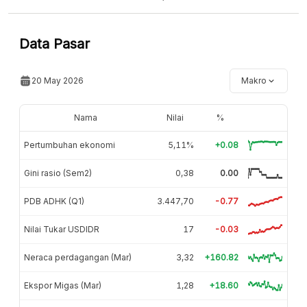
Data Pasar
20 May 2026
Makro
Nama
Nilai
%
Pertumbuhan ekonomi
5,11%
+0.08
Gini rasio (Sem2)
0,38
0.00
PDB ADHK (Q1)
3.447,70
-0.77
Nilai Tukar USDIDR
17
-0.03
Neraca perdagangan (Mar)
3,32
+160.82
Ekspor Migas (Mar)
1,28
+18.60