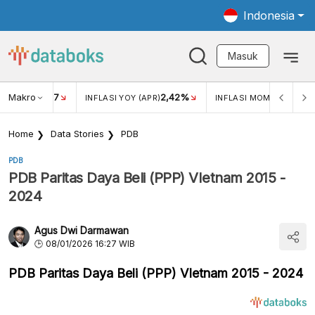
Indonesia
Masuk
Makro
17
2,42%
0,1
KAR USD/IDR
INFLASI YOY (APR)
INFLASI MOM (APR)
Home
Data Stories
PDB
PDB
PDB Paritas Daya Beli (PPP) VIetnam 2015 -
2024
Agus Dwi Darmawan
08/01/2026 16:27 WIB
PDB Paritas Daya Beli (PPP) VIetnam 2015 - 2024