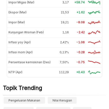
Impor Migas (Mar)
3,17
+58.74
Ekspor (Mar)
22,53
+1.62
Impor (Mar)
19,21
-8.08
Kunjungan Wisman (Feb)
1,16
-2.42
Inflasi yoy (Apr)
2,42%
-1.06
Inflasi mom (Apr)
0,13%
-0.28
Persentase kemiskinan (Des)
7,50%
-0.75
NTP (Apr)
112,29
+0.43
Topik Trending
Pengeluaran Makanan
Nilai Kerugian