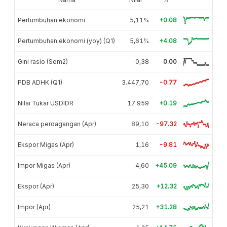
Pertumbuhan ekonomi
5,11%
+0.08
Pertumbuhan ekonomi (yoy) (Q1)
5,61%
+4.08
Gini rasio (Sem2)
0,38
0.00
PDB ADHK (Q1)
3.447,70
-0.77
Nilai Tukar USDIDR
17.959
+0.19
Neraca perdagangan (Apr)
89,10
-97.32
Ekspor Migas (Apr)
1,16
-9.81
Impor Migas (Apr)
4,60
+45.09
Ekspor (Apr)
25,30
+12.32
Impor (Apr)
25,21
+31.28