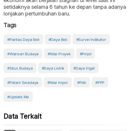
ekonomi akan berjalan stagnan di level saat ini
setidaknya selama 6 tahun ke depan tanpa adanya
lonjakan pertumbuhan baru.
Tags
#paritas Daya Beli
#Daya Beli
#survei Indikator
#warisan Budaya
#nilai Proyek
#pinjol
#situs Budaya
#daya Listrik
#daya Ingat
#petani Swadaya
#Nilai Impor
#pdb
#PPP
#Update Me
Data Terkait