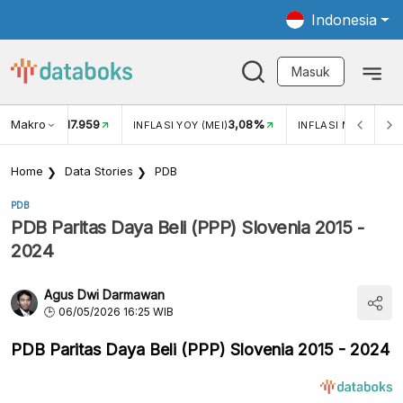
Indonesia
Masuk
Makro
17.959
3,08%
UKAR USD/IDR
INFLASI YOY (MEI)
INFLASI MOM (MEI)
Home
Data Stories
PDB
PDB
PDB Paritas Daya Beli (PPP) Slovenia 2015 -
2024
Agus Dwi Darmawan
06/05/2026 16:25 WIB
PDB Paritas Daya Beli (PPP) Slovenia 2015 - 2024