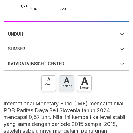
UNDUH
SUMBER
PDF
PNG
Silakan
login
untuk mengakses informasi ini
.
Belum
KATADATA INSIGHT CENTER
punya akun?
Silakan
Daftar sekarang
,
GRATIS!
XLS
EMBED
A
A
Hubungi sekarang »
A
Kecil
Sedang
Besar
International Monetary Fund (IMF) mencatat nilai
PDB Paritas Daya Beli Slovenia tahun 2024
mencapai 0,57 unit. Nilai ini kembali ke level stabil
yang sama dengan periode 2015 sampai 2018,
setelah sebelumnya mengalami penurunan