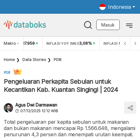
Indonesia
Masuk
Makro
17.959
3,08%
UKAR USD/IDR
INFLASI YOY (MEI)
INFLASI MOM (MEI)
Home
Data Stories
PDB
PDB
Pengeluaran Perkapita Sebulan untuk
Kecantikan Kab. Kuantan Singingi | 2024
Agus Dwi Darmawan
07/12/2025 12:12 WIB
Total pengeluaran per kapita sebulan untuk makanan
dan bukan makanan mencapai Rp 1.566.648, mengalami
penurunan 4,3 persen dan menempati urutan keempat.