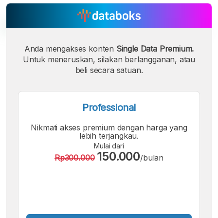
Anda mengakses konten
Single Data Premium.
Untuk meneruskan, silakan berlangganan, atau
A
A
A
Font
Font
beli secara satuan.
Font
Kecil
Sedang
Besar
Professional
Nikmati akses premium dengan harga yang
lebih terjangkau.
Mulai dari
150.000
Rp300.000
/bulan