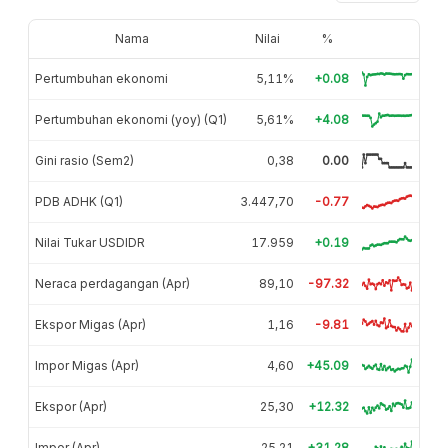
Nama
Nilai
%
Pertumbuhan ekonomi
5,11%
+0.08
Pertumbuhan ekonomi (yoy) (Q1)
5,61%
+4.08
Gini rasio (Sem2)
0,38
0.00
PDB ADHK (Q1)
3.447,70
-0.77
Nilai Tukar USDIDR
17.959
+0.19
Neraca perdagangan (Apr)
89,10
-97.32
Ekspor Migas (Apr)
1,16
-9.81
Impor Migas (Apr)
4,60
+45.09
Ekspor (Apr)
25,30
+12.32
Impor (Apr)
25,21
+31.28