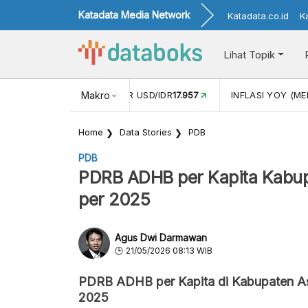
Katadata Media Network
Katadata.co.id
K
Lihat Topik
 (APR)
1,25
NILAI TUKAR USD/IDR
Makro
17.957
INFLASI YOY (MEI
Home
Data Stories
PDB
PDB
PDRB ADHB per Kapita Kabup
per 2025
Agus Dwi Darmawan
21/05/2026 08:13 WIB
PDRB ADHB per Kapita di Kabupaten A
2025