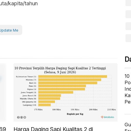
ta/kapita/tahun
Update Me
D
10
Po
In
Ka
Pe
Gu
,69
Harga Daging Sapi Kualitas 2 di