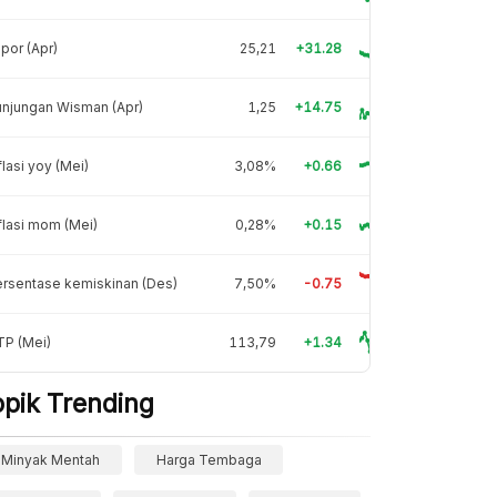
por (Apr)
25,21
+31.28
njungan Wisman (Apr)
1,25
+14.75
flasi yoy (Mei)
3,08%
+0.66
flasi mom (Mei)
0,28%
+0.15
rsentase kemiskinan (Des)
7,50%
-0.75
TP (Mei)
113,79
+1.34
opik Trending
Minyak Mentah
Harga Tembaga