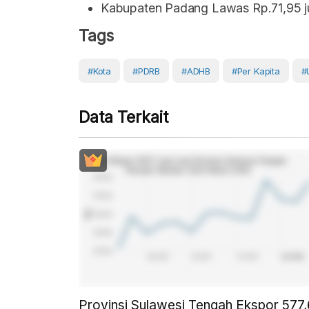
Kabupaten Padang Lawas Rp.71,95 ju
Tags
#Kota
#PDRB
#ADHB
#Per Kapita
#
Data Terkait
Provinsi Sulawesi Tengah Ekspor 577