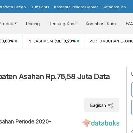
atadata Green
D-Insights
Katadata Insight Center
KatadataOto
Produk
Pricing
Tentang Kami
Kontribusi Kami
FA
)
3,08%
INFLASI MOM (MEI)
0,28%
PERTUMBUHAN EKON
aten Asahan Rp.76,58 Juta Data
Bagikan
sahan Periode 2020-