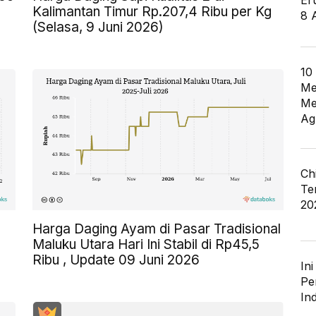
Er
Kalimantan Timur Rp.207,4 Ribu per Kg
8 
(Selasa, 9 Juni 2026)
10
Me
Me
Ag
Ch
Te
20
Harga Daging Ayam di Pasar Tradisional
Maluku Utara Hari Ini Stabil di Rp45,5
Ribu , Update 09 Juni 2026
In
Pe
In