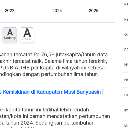
P
Pe
A
A
Gi
Sedang
Besar
P
an tercatat Rp.76,58 juta/kapita/tahun data
khir tercatat naik. Selama lima tahun terakhir,
Ni
PDRB ADHB per kapita di wilayah ini sebesar
bandingkan dengan pertumbuhan lima tahun
Ne
 Kemiskinan di Kabupaten Musi Banyuasin |
Ek
kapita tahun ini terlihat lebih rendah
Im
ten/kota ini pernah mencatatkan pertumbuhan
pada tahun 2024. Sedangkan pertumbuhan
Ek