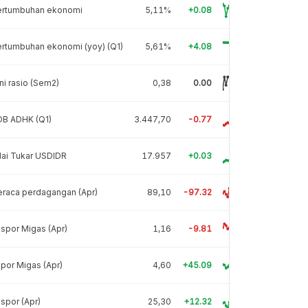
ertumbuhan ekonomi
5,11%
+0.08
rtumbuhan ekonomi (yoy) (Q1)
5,61%
+4.08
ni rasio (Sem2)
0,38
0.00
DB ADHK (Q1)
3.447,70
-0.77
lai Tukar USDIDR
17.957
+0.03
raca perdagangan (Apr)
89,10
-97.32
spor Migas (Apr)
1,16
-9.81
por Migas (Apr)
4,60
+45.09
spor (Apr)
25,30
+12.32