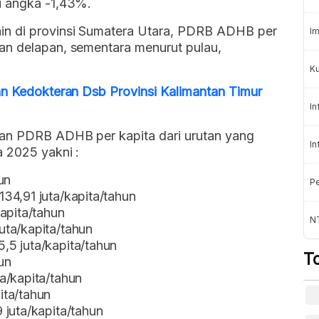
i angka -1,43%.
in di provinsi Sumatera Utara, PDRB ADHB per
Im
an delapan, sementara menurut pulau,
Ku
an Kedokteran Dsb Provinsi Kalimantan Timur
In
gan PDRB ADHB per kapita dari urutan yang
In
a 2025 yakni :
un
Pe
34,91 juta/kapita/tahun
apita/tahun
N
uta/kapita/tahun
,5 juta/kapita/tahun
T
un
a/kapita/tahun
ita/tahun
 juta/kapita/tahun