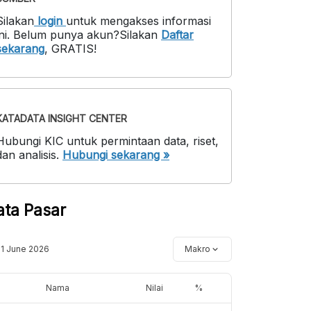
Silakan
login
untuk mengakses informasi
ni
.
Belum punya akun?
Silakan
Daftar
sekarang
,
GRATIS!
KATADATA INSIGHT CENTER
Hubungi KIC untuk permintaan data, riset,
dan analisis.
Hubungi sekarang »
ata Pasar
11 June 2026
Makro
Nama
Nilai
%