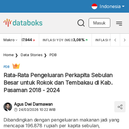
Indonesia
Masuk
Makro
17.944
3,08%
UKAR USD/IDR
INFLASI YOY (MEI)
INFLASI MOM (MEI)
Home
Data Stories
PDB
PDB
Rata-Rata Pengeluaran Perkapita Sebulan
Besar untuk Rokok dan Tembakau di Kab.
Pasaman 2018 - 2024
Agus Dwi Darmawan
24/03/2026 10:22 WIB
Dibandingkan dengan pengeluaran makanan jadi yang
mencapai 196.878 rupiah per kapita sebulan,