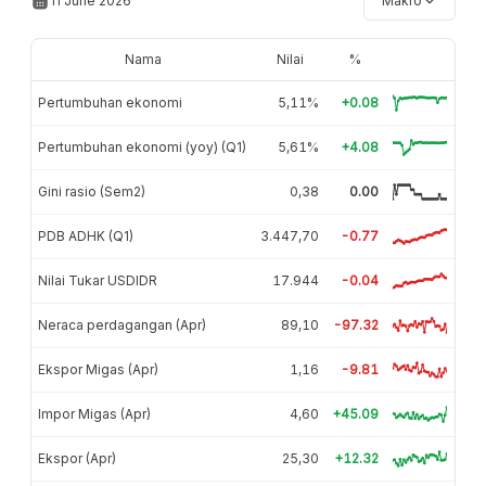
11 June 2026
Makro
Nama
Nilai
%
Pertumbuhan ekonomi
5,11%
+0.08
Pertumbuhan ekonomi (yoy) (Q1)
5,61%
+4.08
Gini rasio (Sem2)
0,38
0.00
PDB ADHK (Q1)
3.447,70
-0.77
Nilai Tukar USDIDR
17.944
-0.04
Neraca perdagangan (Apr)
89,10
-97.32
Ekspor Migas (Apr)
1,16
-9.81
Impor Migas (Apr)
4,60
+45.09
Ekspor (Apr)
25,30
+12.32