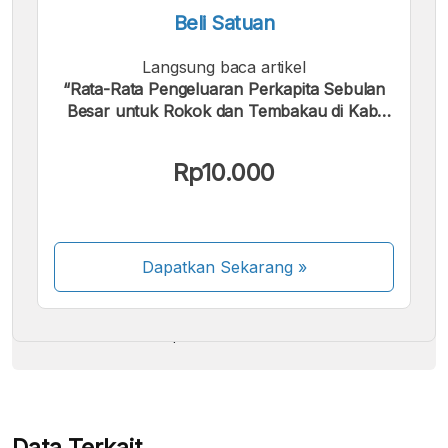
Beli Satuan
Langsung baca artikel
“Rata-Rata Pengeluaran Perkapita Sebulan
Besar untuk Rokok dan Tembakau di Kab.
Pasaman 2018 - 2024”.
Kami menerima pembayaran berikut:
Rp10.000
Dapatkan Sekarang
»
Beberapa metode pembayaran masih dalam
proses aktivasi.