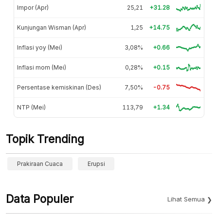
Impor (Apr)
25,21
+31.28
Kunjungan Wisman (Apr)
1,25
+14.75
Inflasi yoy (Mei)
3,08%
+0.66
Inflasi mom (Mei)
0,28%
+0.15
Persentase kemiskinan (Des)
7,50%
-0.75
NTP (Mei)
113,79
+1.34
Topik Trending
Prakiraan Cuaca
Erupsi
Data Populer
Lihat Semua