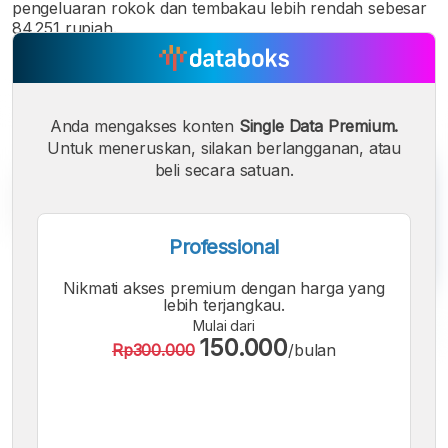
pengeluaran rokok dan tembakau lebih rendah sebesar
84.251 rupiah.
Anda mengakses konten
Single Data Premium.
Untuk meneruskan, silakan berlangganan, atau
beli secara satuan.
Professional
Nikmati akses premium dengan harga yang
lebih terjangkau.
Mulai dari
150.000
Rp300.000
/bulan
A
A
A
Font
Font
Font
Kecil
Sedang