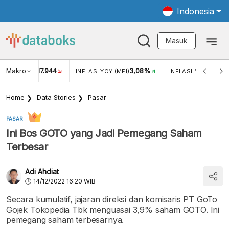
Indonesia
Masuk
Makro
17.944
3,08%
UKAR USD/IDR
INFLASI YOY (MEI)
INFLASI MOM (MEI)
Home
Data Stories
Pasar
PASAR
Ini Bos GOTO yang Jadi Pemegang Saham
Terbesar
Adi Ahdiat
14/12/2022 16:20 WIB
Secara kumulatif, jajaran direksi dan komisaris PT GoTo
Gojek Tokopedia Tbk menguasai 3,9% saham GOTO. Ini
pemegang saham terbesarnya.