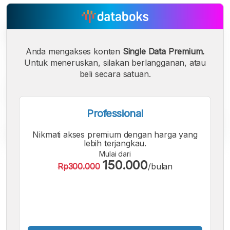
Anda mengakses konten
Single Data Premium.
Untuk meneruskan, silakan berlangganan, atau
beli secara satuan.
Professional
Nikmati akses premium dengan harga yang
lebih terjangkau.
Mulai dari
A
A
A
150.000
Rp300.000
/bulan
Font
Font
Font
Kecil
Sedang
Besar