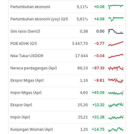
Pertumbuhan ekonomi
5,11%
+0.08
Pertumbuhan ekonomi (yoy) (Q1)
5,61%
+4.08
Gini rasio (Sem2)
0,38
0.00
PDB ADHK (Q1)
3.447,70
-0.77
Nilai Tukar USDIDR
17.944
-0.04
Neraca perdagangan (Apr)
89,10
-97.32
Ekspor Migas (Apr)
1,16
-9.81
Impor Migas (Apr)
4,60
+45.09
Ekspor (Apr)
25,30
+12.32
Impor (Apr)
25,21
+31.28
Kunjungan Wisman (Apr)
1,25
+14.75