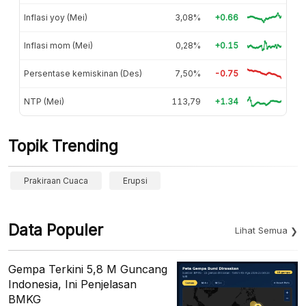
Inflasi yoy (Mei)
3,08%
+0.66
Inflasi mom (Mei)
0,28%
+0.15
Persentase kemiskinan (Des)
7,50%
-0.75
NTP (Mei)
113,79
+1.34
Topik Trending
Prakiraan Cuaca
Erupsi
Data Populer
Lihat Semua
Gempa Terkini 5,8 M Guncang
Indonesia, Ini Penjelasan
BMKG