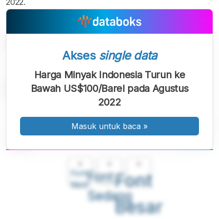
2022.
Akses
single data
Harga Minyak Indonesia Turun ke
Bawah US$100/Barel pada Agustus
2022
Masuk untuk baca
»
A
A
A
Font
Font
Font
Kecil
Sedang
Besar