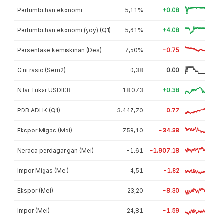
Pertumbuhan ekonomi
5,11%
+0.08
Pertumbuhan ekonomi (yoy) (Q1)
5,61%
+4.08
Persentase kemiskinan (Des)
7,50%
-0.75
Gini rasio (Sem2)
0,38
0.00
Nilai Tukar USDIDR
18.073
+0.38
PDB ADHK (Q1)
3.447,70
-0.77
Ekspor Migas (Mei)
758,10
-34.38
Neraca perdagangan (Mei)
-1,61
-1,907.18
Impor Migas (Mei)
4,51
-1.82
Ekspor (Mei)
23,20
-8.30
Impor (Mei)
24,81
-1.59