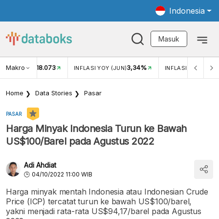
Indonesia
Masuk
Makro
18.073
3,34%
UKAR USD/IDR
INFLASI YOY (JUN)
INFLASI MOM (JUN
Home
Data Stories
Pasar
PASAR
Harga Minyak Indonesia Turun ke Bawah
US$100/Barel pada Agustus 2022
Adi Ahdiat
04/10/2022 11:00 WIB
Harga minyak mentah Indonesia atau Indonesian Crude
Price (ICP) tercatat turun ke bawah US$100/barel,
yakni menjadi rata-rata US$94,17/barel pada Agustus