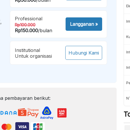
Ek
Professional
,
Im
Langganan
»
Rp100.000
Rp150.000
/bulan
Ku
Institutional
Hubungi Kami
In
Untuk organisasi
In
Pe
a pembayaran berikut:
N
T