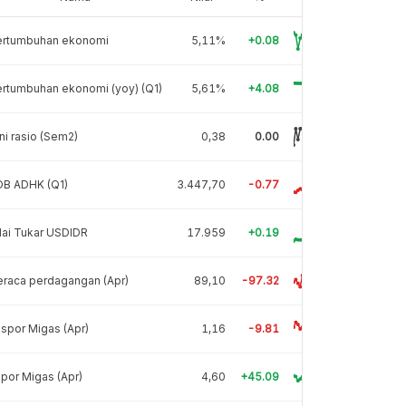
ertumbuhan ekonomi
5,11%
+0.08
rtumbuhan ekonomi (yoy) (Q1)
5,61%
+4.08
ni rasio (Sem2)
0,38
0.00
DB ADHK (Q1)
3.447,70
-0.77
lai Tukar USDIDR
17.959
+0.19
raca perdagangan (Apr)
89,10
-97.32
spor Migas (Apr)
1,16
-9.81
por Migas (Apr)
4,60
+45.09