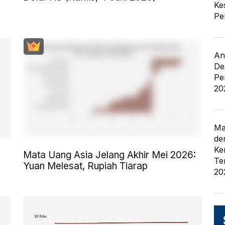
Ke
Pe
An
De
Pe
20
Ma
de
Ke
Mata Uang Asia Jelang Akhir Mei 2026:
Te
Yuan Melesat, Rupiah Tiarap
20