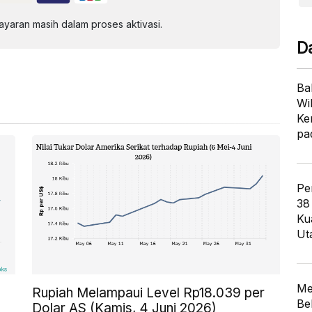
aran masih dalam proses aktivasi.
D
Ba
Wi
Ke
pa
Pe
38
Ku
Ut
Me
Rupiah Melampaui Level Rp18.039 per
Be
Dolar AS (Kamis, 4 Juni 2026)