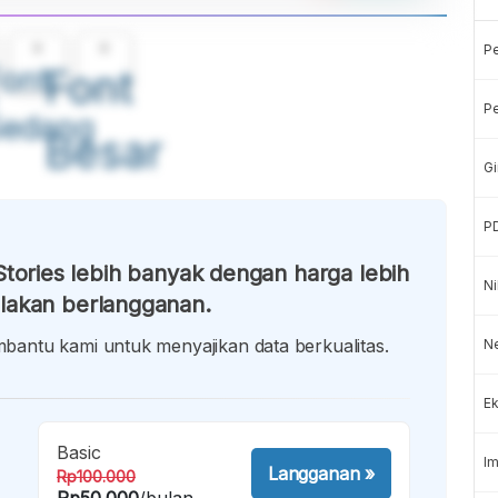
A
A
P
ont
Font
Pe
Sedang
Besar
Gi
P
tories lebih banyak dengan harga lebih
Ni
lakan berlangganan.
antu kami untuk menyajikan data berkualitas.
Ne
Ek
Basic
Im
Langganan
»
Rp100.000
Rp50.000
/bulan