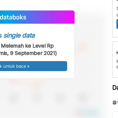
s
single data
 Melemah ke Level Rp
mis, 9 September 2021)
k untuk baca
»
D