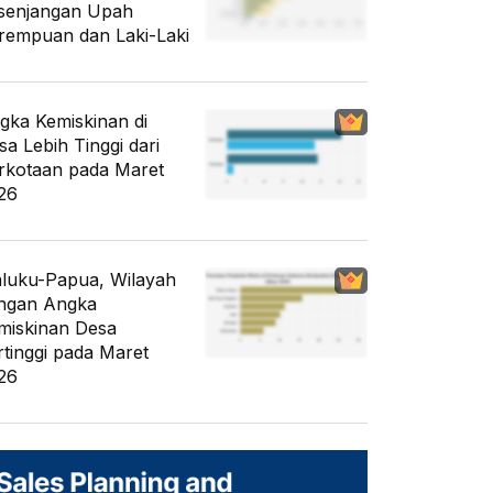
senjangan Upah
rempuan dan Laki-Laki
gka Kemiskinan di
sa Lebih Tinggi dari
rkotaan pada Maret
26
luku-Papua, Wilayah
ngan Angka
miskinan Desa
rtinggi pada Maret
26