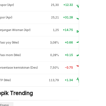
spor (Apr)
25,30
+12.32
por (Apr)
25,21
+31.28
njungan Wisman (Apr)
1,25
+14.75
flasi yoy (Mei)
3,08%
+0.66
flasi mom (Mei)
0,28%
+0.15
rsentase kemiskinan (Des)
7,50%
-0.75
TP (Mei)
113,79
+1.34
opik Trending
Erupsi