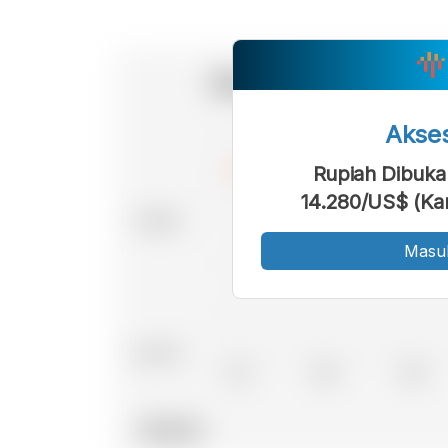
Akse
Rupiah Dibuka
14.280/US$ (Ka
Masu