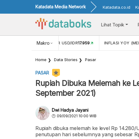
Katadata Media Network
Katadata.co.id
K
Lihat Topik
 (APR)
1,25
NILAI TUKAR USD/IDR
Makro
17.959
INFLASI YOY (MEI
Home
Data Stories
Pasar
PASAR
Rupiah Dibuka Melemah ke Le
September 2021)
Dwi Hadya Jayani
09/09/2021 10:00 WIB
Rupiah dibuka melemah ke level Rp 14.280/
penutupan hari sebelumnya yang sebesar R