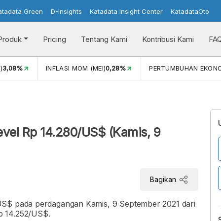
atadata Green
D-Insights
Katadata Insight Center
KatadataOto
Produk
Pricing
Tentang Kami
Kontribusi Kami
FA
)
3,08%
INFLASI MOM (MEI)
0,28%
PERTUMBUHAN EKON
vel Rp 14.280/US$ (Kamis, 9
Bagikan
US$ pada perdagangan Kamis, 9 September 2021 dari
p 14.252/US$.