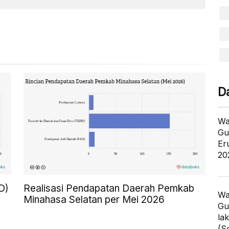
D
Wa
Gu
Er
20
D)
Realisasi Pendapatan Daerah Pemkab
Wa
Minahasa Selatan per Mei 2026
Gu
la
(S