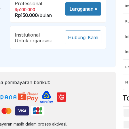
Professional
,
Im
Langganan
»
Rp100.000
Rp150.000
/bulan
K
Institutional
In
Hubungi Kami
Untuk organisasi
In
Pe
a pembayaran berikut:
NT
T
aran masih dalam proses aktivasi.