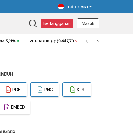
Indonesia
Berlangganan
Masuk
OMI
5,11%
PDB ADHK (Q1)
3.447,70
GINI RASIO (SEM2)
0,38
UNDUH
PDF
PNG
XLS
EMBED
SUMBER