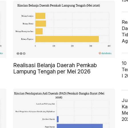
Re
Da
Ti
Ag
10
Realisasi Belanja Daerah Pemkab
Te
Lampung Tengah per Mei 2026
I 
Ju
Ka
Me
20