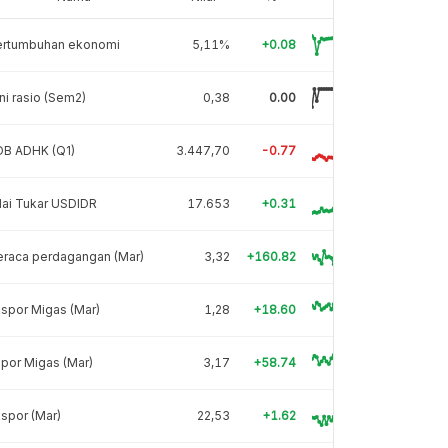
ertumbuhan ekonomi
5,11%
+0.08
ni rasio (Sem2)
0,38
0.00
DB ADHK (Q1)
3.447,70
-0.77
lai Tukar USDIDR
17.653
+0.31
eraca perdagangan (Mar)
3,32
+160.82
spor Migas (Mar)
1,28
+18.60
por Migas (Mar)
3,17
+58.74
spor (Mar)
22,53
+1.62