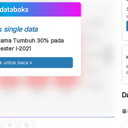
s
single data
rsama Tumbuh 30% pada
ster I-2021
k untuk baca
»
D
A
A