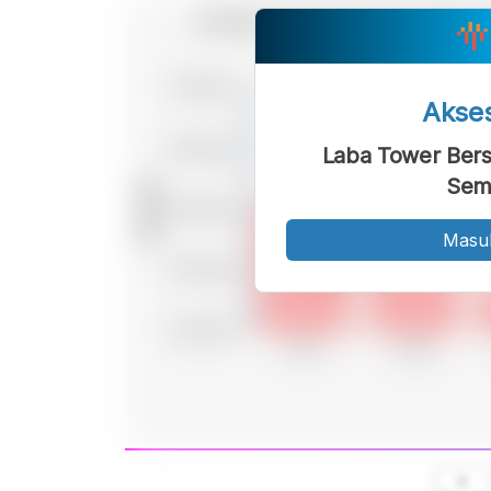
Akse
Laba Tower Be
Seme
Masu
A