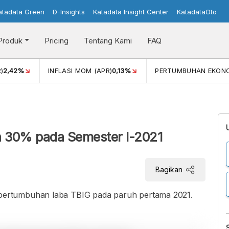
atadata Green
D-Insights
Katadata Insight Center
KatadataOto
Produk
Pricing
Tentang Kami
FAQ
)
2,42%
INFLASI MOM (APR)
0,13%
PERTUMBUHAN EKON
 30% pada Semester I-2021
Bagikan
ertumbuhan laba TBIG pada paruh pertama 2021.