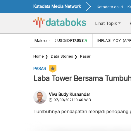
Katadata Media Network
Katadata.co.id
K
Lihat Topik
 (FEB)
1,16
NILAI TUKAR USD/IDR
Makro
17.653
INFLASI YOY (APR
Home
Data Stories
Pasar
PASAR
Laba Tower Bersama Tumbuh
Viva Budy Kusnandar
07/09/2021 10:40 WIB
Tumbuhnya pendapatan menjadi penopang p