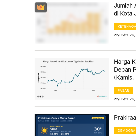
Jumlah 
di Kota 
KETENAG
22/05/2026, 
Harga K
Depan P
(Kamis,
PASAR
22/05/2026,
Prakira
DEMOGRA