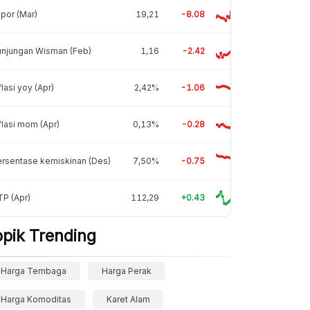
por (Mar)
19,21
-8.08
unjungan Wisman (Feb)
1,16
-2.42
flasi yoy (Apr)
2,42%
-1.06
flasi mom (Apr)
0,13%
-0.28
rsentase kemiskinan (Des)
7,50%
-0.75
P (Apr)
112,29
+0.43
opik Trending
Harga Tembaga
Harga Perak
Harga Komoditas
Karet Alam