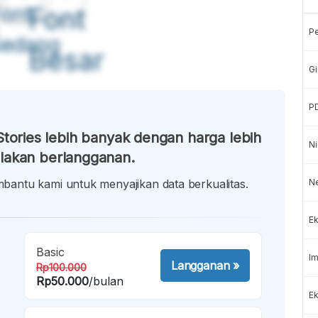
ont
Font
P
Sedang
Besar
Gi
P
tories lebih banyak dengan harga lebih
Ni
lakan berlangganan.
antu kami untuk menyajikan data berkualitas.
N
Ek
Basic
Im
Langganan
»
Rp100.000
Rp50.000
/bulan
Ek