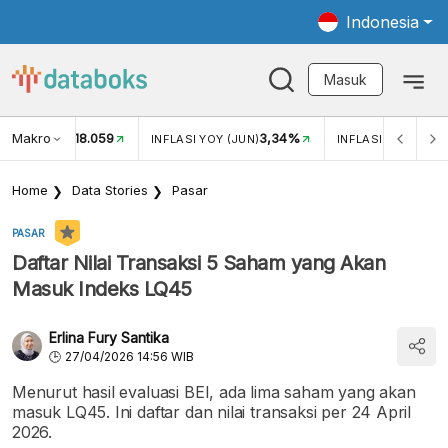
Indonesia
Masuk
Makro
18.059
3,34%
UKAR USD/IDR
INFLASI YOY (JUN)
INFLASI MOM (JUN
Home
Data Stories
Pasar
PASAR
Daftar Nilai Transaksi 5 Saham yang Akan
Masuk Indeks LQ45
Erlina Fury Santika
27/04/2026 14:56 WIB
Menurut hasil evaluasi BEI, ada lima saham yang akan
masuk LQ45. Ini daftar dan nilai transaksi per 24 April
2026.