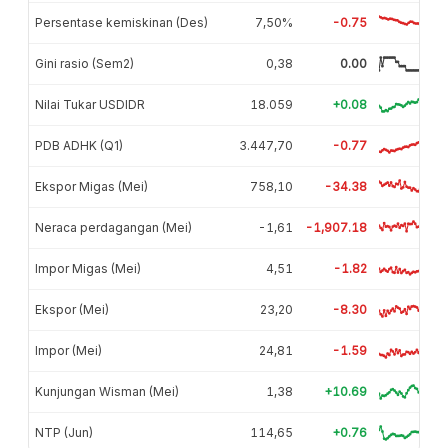
Persentase kemiskinan (Des)
7,50%
-0.75
Gini rasio (Sem2)
0,38
0.00
Nilai Tukar USDIDR
18.059
+0.08
PDB ADHK (Q1)
3.447,70
-0.77
Ekspor Migas (Mei)
758,10
-34.38
Neraca perdagangan (Mei)
-1,61
-1,907.18
Impor Migas (Mei)
4,51
-1.82
Ekspor (Mei)
23,20
-8.30
Impor (Mei)
24,81
-1.59
Kunjungan Wisman (Mei)
1,38
+10.69
NTP (Jun)
114,65
+0.76