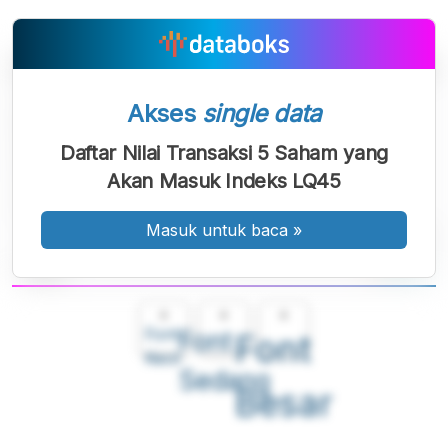
Akses
single data
Daftar Nilai Transaksi 5 Saham yang
Akan Masuk Indeks LQ45
Masuk untuk baca
»
A
A
A
Font
Font
Font
Kecil
Sedang
Besar