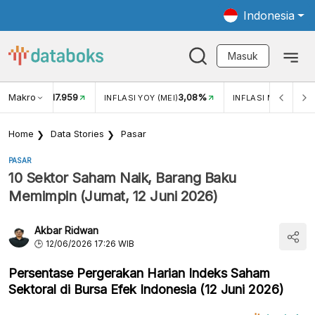
Indonesia
Masuk
Makro
17.959
3,08%
UKAR USD/IDR
INFLASI YOY (MEI)
INFLASI MOM (MEI)
Home
Data Stories
Pasar
PASAR
10 Sektor Saham Naik, Barang Baku
Memimpin (Jumat, 12 Juni 2026)
Akbar Ridwan
12/06/2026 17:26 WIB
Persentase Pergerakan Harian Indeks Saham
Sektoral di Bursa Efek Indonesia (12 Juni 2026)