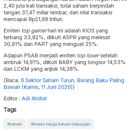
2,40 juta kali transaksi, total saham berpindah
tangan 37,47 miliar lembar, dan nilai transaksi
mencapai Rp21,68 triliun.
Emiten
top gainer
hari ini adalah KIOS yang
terbang 33,82%, diikuti ASPR yang melesat
30,91% dan PART yang menguat 25%.
Adapun PSAB menjadi emiten
top loser
setelah
ambruk 14,91%, diikuti BABY yang longsor 14,53%
dan LCKM yang anjlok 14,38%.
(Baca:
6 Sektor Saham Turun, Barang Baku Paling
Bawah (Kamis, 11 Juni 2026)
)
Editor :
Adi Ahdiat
Tags
#Saham
#Indeks Harga Saham Gabungan