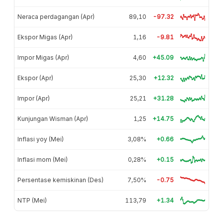
Neraca perdagangan (Apr)
89,10
-97.32
Ekspor Migas (Apr)
1,16
-9.81
Impor Migas (Apr)
4,60
+45.09
Ekspor (Apr)
25,30
+12.32
Impor (Apr)
25,21
+31.28
Kunjungan Wisman (Apr)
1,25
+14.75
Inflasi yoy (Mei)
3,08%
+0.66
Inflasi mom (Mei)
0,28%
+0.15
Persentase kemiskinan (Des)
7,50%
-0.75
NTP (Mei)
113,79
+1.34