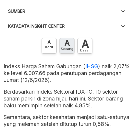
SUMBER
PDF
PNG
Silakan
login
untuk mengakses informasi ini
.
Belum
KATADATA INSIGHT CENTER
punya akun?
Silakan
Daftar sekarang
,
GRATIS!
XLS
EMBED
A
A
Hubungi sekarang »
A
Kecil
Sedang
Besar
Indeks Harga Saham Gabungan (
IHSG
) naik 2,07%
ke level 6.007,66 pada penutupan perdagangan
Jumat (12/6/2026).
Berdasarkan Indeks Sektoral IDX-IC, 10 sektor
saham parkir di zona hijau hari ini. Sektor barang
baku memimpin setelah naik 4,85%.
Sementara, sektor kesehatan menjadi satu-satunya
yang melemah setelah ditutup turun 0,58%.