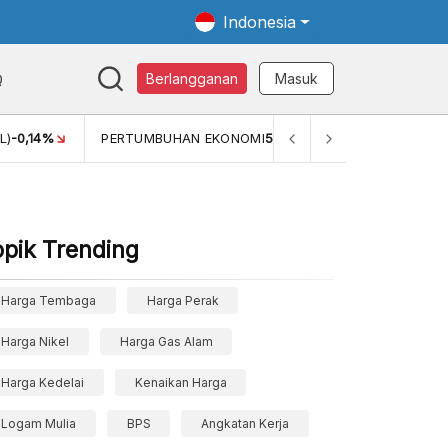
Indonesia
Q
Berlangganan
Masuk
-0,14%
PERTUMBUHAN EKONOMI
5,11%
PERTUMBUHAN EKO
opik Trending
Harga Tembaga
Harga Perak
Harga Nikel
Harga Gas Alam
Harga Kedelai
Kenaikan Harga
Logam Mulia
BPS
Angkatan Kerja