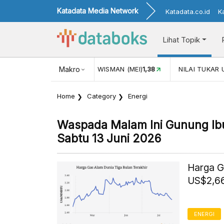
Katadata Media Network
Katadata.co.id
K
Lihat Topik
L)
116,16
KUNJUNGAN WISMAN (MEI)
Makro
1,38
NILAI TUKAR US
Home
Category
Energi
Waspada Malam Ini Gunung Ibu
Sabtu 13 Juni 2026
Harga G
US$2,66
ENERGI