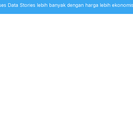
es Data Stories lebih banyak dengan harga lebih ekonomis
st Natural Gas Producing Countries in 2025
0:37 WIB
tation of B50 in Indonesia Increased
 for CPO
18:50 WIB
o of CPO Allocation Changes in the
ntation of B40 and B50 in Indonesia 2026