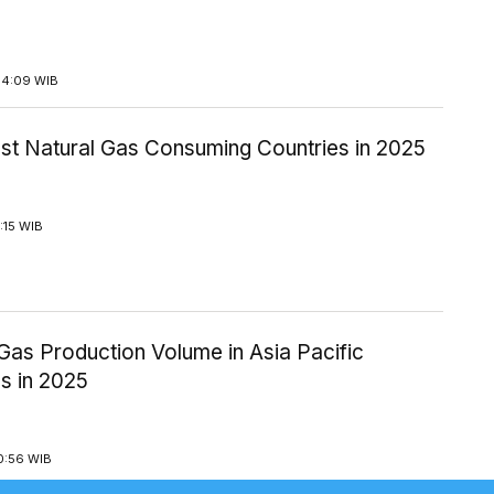
14:09 WIB
est Natural Gas Consuming Countries in 2025
1:15 WIB
Gas Production Volume in Asia Pacific
s in 2025
0:56 WIB