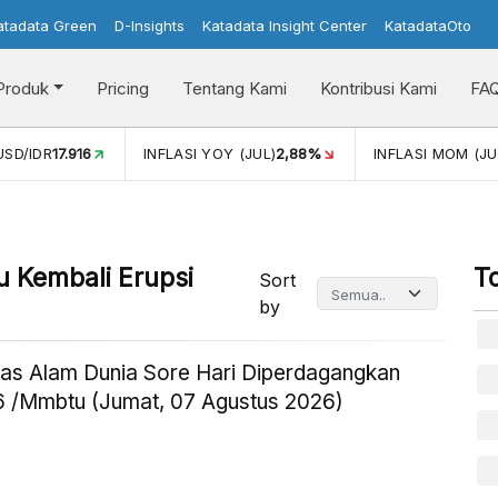
atadata Green
D-Insights
Katadata Insight Center
KatadataOto
Produk
Pricing
Tentang Kami
Kontribusi Kami
FA
D/IDR
17.916
INFLASI YOY (JUL)
2,88%
INFLASI MOM (JUL)
 Kembali Erupsi
T
Sort
by
as Alam Dunia Sore Hari Diperdagangkan
 /Mmbtu (Jumat, 07 Agustus 2026)