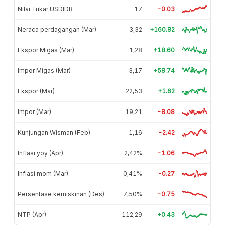
Nilai Tukar USDIDR
17
-0.03
Neraca perdagangan (Mar)
3,32
+160.82
Ekspor Migas (Mar)
1,28
+18.60
Impor Migas (Mar)
3,17
+58.74
Ekspor (Mar)
22,53
+1.62
Impor (Mar)
19,21
-8.08
Kunjungan Wisman (Feb)
1,16
-2.42
Inflasi yoy (Apr)
2,42%
-1.06
Inflasi mom (Mar)
0,41%
-0.27
Persentase kemiskinan (Des)
7,50%
-0.75
NTP (Apr)
112,29
+0.43