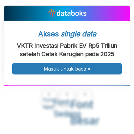
Akses
single data
VKTR Investasi Pabrik EV Rp5 Triliun
setelah Cetak Kerugian pada 2025
Masuk untuk baca
»
A
A
A
Font
Font
Font
Kecil
Sedang
Besar