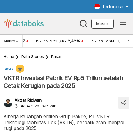
Indonesia
Masuk
Makro
17
2,42%
0,4
KAR USD/IDR
INFLASI YOY (APR)
INFLASI MOM (MAR)
Home
Data Stories
Pasar
PASAR
VKTR Investasi Pabrik EV Rp5 Triliun setelah
Cetak Kerugian pada 2025
Akbar Ridwan
14/04/2026 18:16 WIB
Kinerja keuangan emiten Grup Bakrie, PT VKTR
Teknologi Mobilitas Tbk (VKTR), berbalik arah menjadi
rugi pada 2025.