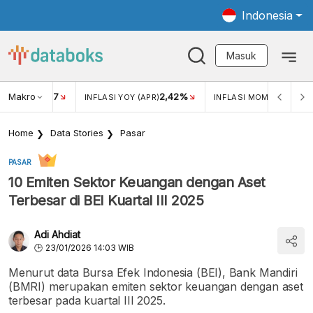
Indonesia
Masuk
Makro
17
2,42%
0,4
KAR USD/IDR
INFLASI YOY (APR)
INFLASI MOM (MAR)
Home
Data Stories
Pasar
PASAR
10 Emiten Sektor Keuangan dengan Aset
Terbesar di BEI Kuartal III 2025
Adi Ahdiat
23/01/2026 14:03 WIB
Menurut data Bursa Efek Indonesia (BEI), Bank Mandiri
(BMRI) merupakan emiten sektor keuangan dengan aset
terbesar pada kuartal III 2025.