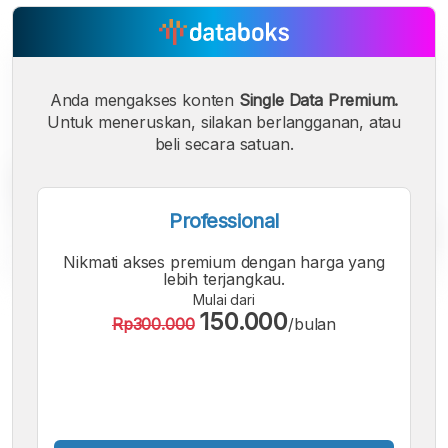
Anda mengakses konten
Single Data Premium.
Untuk meneruskan, silakan berlangganan, atau
beli secara satuan.
Professional
Nikmati akses premium dengan harga yang
lebih terjangkau.
Mulai dari
A
A
A
150.000
Rp300.000
/bulan
Font
Font
Font
Kecil
Sedang
Besar