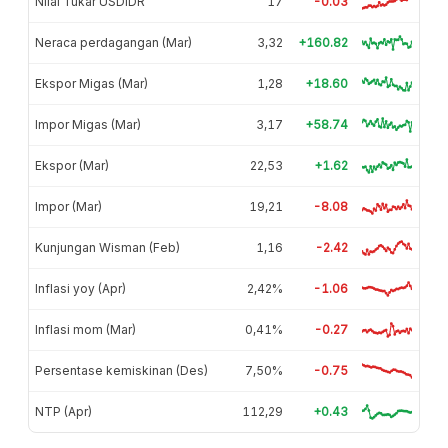
Nilai Tukar USDIDR
17
-0.03
Neraca perdagangan (Mar)
3,32
+160.82
Ekspor Migas (Mar)
1,28
+18.60
Impor Migas (Mar)
3,17
+58.74
Ekspor (Mar)
22,53
+1.62
Impor (Mar)
19,21
-8.08
Kunjungan Wisman (Feb)
1,16
-2.42
Inflasi yoy (Apr)
2,42%
-1.06
Inflasi mom (Mar)
0,41%
-0.27
Persentase kemiskinan (Des)
7,50%
-0.75
NTP (Apr)
112,29
+0.43