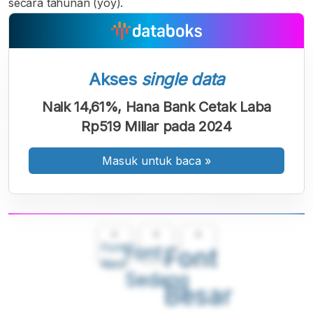
secara tahunan (yoy).
Akses
single data
Naik 14,61%, Hana Bank Cetak Laba
Rp519 Miliar pada 2024
Masuk untuk baca
»
A
A
A
Font
Font
Font
Kecil
Sedang
Besar