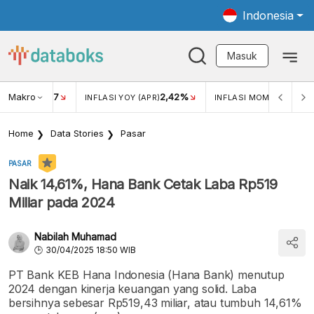
Indonesia
Masuk
Makro
17
2,42%
0,4
KAR USD/IDR
INFLASI YOY (APR)
INFLASI MOM (MAR)
Home
Data Stories
Pasar
PASAR
Naik 14,61%, Hana Bank Cetak Laba Rp519
Miliar pada 2024
Nabilah Muhamad
30/04/2025 18:50 WIB
PT Bank KEB Hana Indonesia (Hana Bank) menutup
2024 dengan kinerja keuangan yang solid. Laba
bersihnya sebesar Rp519,43 miliar, atau tumbuh 14,61%