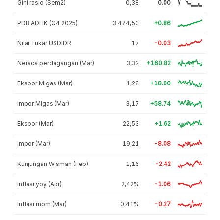
Gini rasio (Sem2)
0,38
0.00
PDB ADHK (Q4 2025)
3.474,50
+0.86
Nilai Tukar USDIDR
17
-0.03
Neraca perdagangan (Mar)
3,32
+160.82
Ekspor Migas (Mar)
1,28
+18.60
Impor Migas (Mar)
3,17
+58.74
Ekspor (Mar)
22,53
+1.62
Impor (Mar)
19,21
-8.08
Kunjungan Wisman (Feb)
1,16
-2.42
Inflasi yoy (Apr)
2,42%
-1.06
Inflasi mom (Mar)
0,41%
-0.27